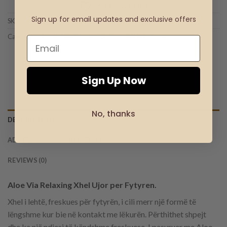
Add to wishlist
Sign up for email updates and exclusive offers
SKU:
Product Code: 20890-1
Categories:
Kujdesi për fytyrën - LR
,
Produkte të kufizuara
Sign Up Now
No, thanks
DESCRIPTION
ADDITIONAL INFORMATION
REVIEWS (0)
Aloe Via Relaxing Xhel Ujor per Fytyren.
Xhel i lehtë, freskues për fytyrën, i cili merr një formë të
lëngshme kur bie në kontakt me lëkurën. Përthithet shpejt
dhe ka një ndjesi të këndshme freskuese. I pasuruar me Aloe