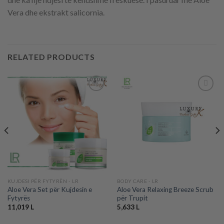
Vera dhe ekstrakt salicornia.
RELATED PRODUCTS
Add to
Add to
wishlist
wishlist
KUJDESI PËR FYTYRËN - LR
BODY CARE - LR
Aloe Vera Set për Kujdesin e
Aloe Vera Relaxing Breeze Scrub
Fytyrës
për Trupit
11,019
L
5,633
L