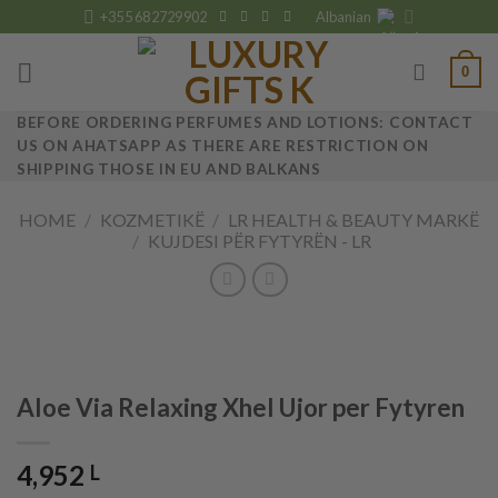
Skip
+355 682729902
Albanian
to
content
0
BEFORE ORDERING PERFUMES AND LOTIONS: CONTACT
US ON AHATSAPP AS THERE ARE RESTRICTION ON
SHIPPING THOSE IN EU AND BALKANS
HOME
/
KOZMETIKË
/
LR HEALTH & BEAUTY MARKË
/
KUJDESI PËR FYTYRËN - LR
Aloe Via Relaxing Xhel Ujor per Fytyren
4,952
L