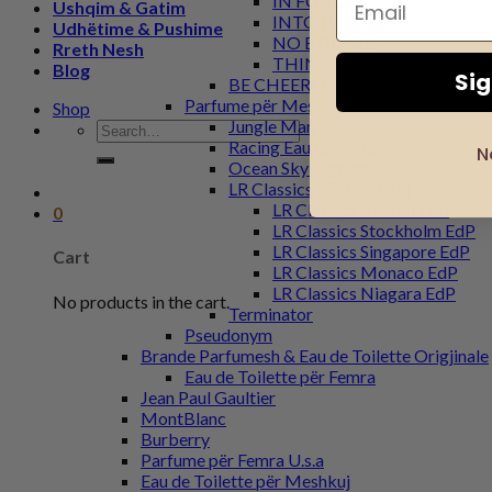
IN FOCUS
Ushqim & Gatim
INTO JUNGLE
Udhëtime & Pushime
NO BOUNDS
Rreth Nesh
THINK WILD
Blog
Si
BE CHEERFUL
Parfume për Meshkuj
Shop
Jungle Man
Search
Racing Eau de Parfum
for:
N
Ocean Sky Parfum
LR Classics për Meshkuj
LR Classics Boston EdP
0
LR Classics Stockholm EdP
LR Classics Singapore EdP
Cart
LR Classics Monaco EdP
LR Classics Niagara EdP
No products in the cart.
Terminator
Pseudonym
Brande Parfumesh & Eau de Toilette Origjinale
Eau de Toilette për Femra
Jean Paul Gaultier
MontBlanc
Burberry
Parfume për Femra U.s.a
Eau de Toilette për Meshkuj