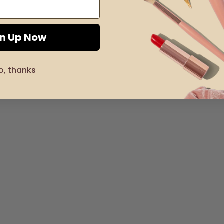
gn Up Now
o, thanks