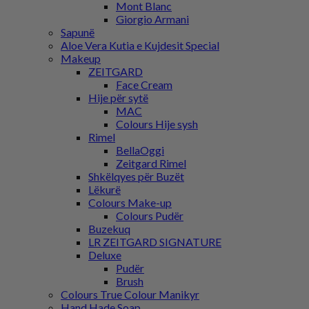
Mont Blanc
Giorgio Armani
Sapunë
Aloe Vera Kutia e Kujdesit Special
Makeup
ZEITGARD
Face Cream
Hije për sytë
MAC
Colours Hije sysh
Rimel
BellaOggi
Zeitgard Rimel
Shkëlqyes për Buzët
Lëkurë
Colours Make-up
Colours Pudër
Buzekuq
LR ZEITGARD SIGNATURE
Deluxe
Pudër
Brush
Colours True Colour Manikyr
Hand Hade Soap