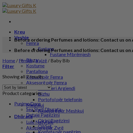
Kreu
Veshje
Before ordering Perfumes and lotions: Contact us on 
Femra
Fustane
Before ordering Perfumes and lotions: Contact us on 
Fustane Mbrëmjesh
Bluza
Home
/
Fëmijë
/
Vajzë
/
Baby Bib
Kostume
Filter
Pantallona
Showing all 2 results
Këpucë për Femra
Aksesorë për Femra
Bizhuteri Argjendi
Product categories
Bizhu
Portofol për telefonin
Punime Dore
Meshkuj
Sea Shell Dhurata
Aksesorë për Meshkuj
Detaje Pagëzimi
Dhurata
Qirinj Pagëzimi
Lule Natyrale
Oil Set
Aksesorë për Zyrë
Konfeta për pagëzim