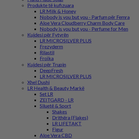
Produkte të kufizuara
LR Milk & Honey
Nobody is you but you - Parfum për Femra
Aloe Vera Cloudberry Charm Body Care
Nobody is you but you - Perfume for Men
Kujdesi për Fytyrën
LR MICROSILVER PLUS
Frezyderm
Rilastil
Froϊka
Kujdesi për Trupin
DeepFresh
LR MICROSILVER PLUS
Xhel Dushi
LR Health & Beauty Markë
Set LR
ZEITGARD - LR
Siluetë & Sport
Shakes
Drithëra (Flakes)
LR LIFETAKT
Figur
Aloe Vera CBD