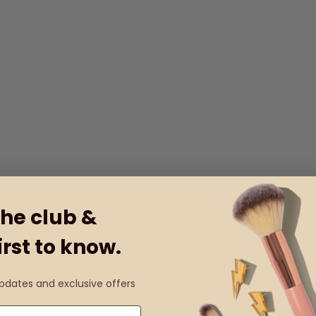
the club &
irst to know.
on
updates and exclusive offers