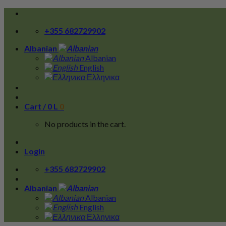
Skip
to
+355 682729902
content
Albanian
Albanian
English
Ελληνικα
Cart /
0
L
0
No products in the cart.
Login
+355 682729902
Albanian
Albanian
English
Ελληνικα