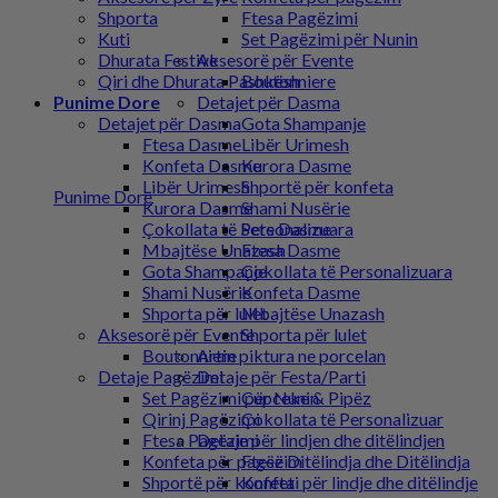
Shporta
Ftesa Pagëzimi
Kuti
Set Pagëzimi për Nunin
Dhurata Festive
Aksesorë për Evente
Qiri dhe Dhurata Pashkësh
Boutonniere
Punime Dore
Detajet për Dasma
Detajet për Dasma
Gota Shampanje
Ftesa Dasme
Libër Urimesh
Konfeta Dasme
Kurora Dasme
Libër Urimesh
Shportë për konfeta
Punime Dore
Kurora Dasme
Shami Nusërie
Çokollata të Personalizuara
Sete Dasme
Mbajtëse Unazash
Ftesa Dasme
Gota Shampanje
Çokollata të Personalizuara
Shami Nusërie
Konfeta Dasme
Shporta për lulet
Mbajtëse Unazash
Aksesorë për Evente
Shporta për lulet
Boutonniere
Artin piktura ne porcelan
Detaje Pagëzimi
Detaje për Festa/Parti
Set Pagëzimi për Nunin
Cupceke & Pipëz
Qirinj Pagëzimi
Çokollata të Personalizuar
Ftesa Pagëzimi
Detaje për lindjen dhe ditëlindjen
Konfeta për pagëzim
Ftesë Ditëlindja dhe Ditëlindja
Shportë për konfeta
Konfeti për lindje dhe ditëlindje