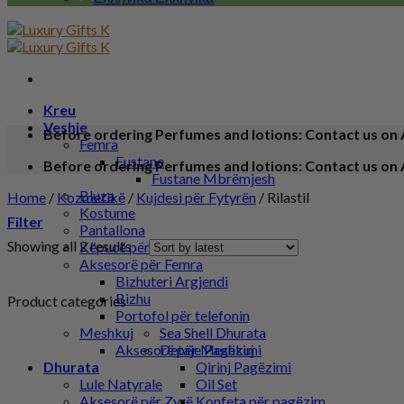
Kreu
Veshje
Before ordering Perfumes and lotions: Contact us on 
Femra
Fustane
Before ordering Perfumes and lotions: Contact us on 
Fustane Mbrëmjesh
Bluza
Home
/
Kozmetikë
/
Kujdesi për Fytyrën
/
Rilastil
Kostume
Filter
Pantallona
Showing all 2 results
Këpucë për Femra
Aksesorë për Femra
Bizhuteri Argjendi
Bizhu
Product categories
Portofol për telefonin
Meshkuj
Sea Shell Dhurata
Aksesorë për Meshkuj
Detaje Pagëzimi
Dhurata
Qirinj Pagëzimi
Lule Natyrale
Oil Set
Aksesorë për Zyrë
Konfeta për pagëzim