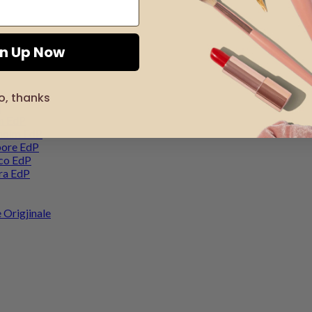
gn Up Now
o, thanks
j
on EdP
kholm EdP
pore EdP
co EdP
ra EdP
 Origjinale