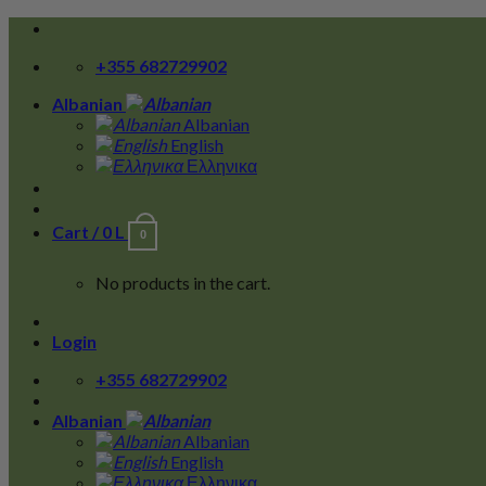
Skip
to
+355 682729902
content
Albanian
Albanian
English
Ελληνικα
Cart /
0
L
0
No products in the cart.
Login
+355 682729902
Albanian
Albanian
English
Ελληνικα