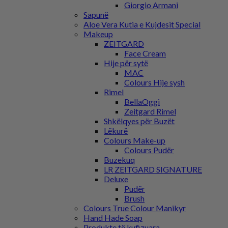
Giorgio Armani
Sapunë
Aloe Vera Kutia e Kujdesit Special
Makeup
ZEITGARD
Face Cream
Hije për sytë
MAC
Colours Hije sysh
Rimel
BellaOggi
Zeitgard Rimel
Shkëlqyes për Buzët
Lëkurë
Colours Make-up
Colours Pudër
Buzekuq
LR ZEITGARD SIGNATURE
Deluxe
Pudër
Brush
Colours True Colour Manikyr
Hand Hade Soap
Produkte të kufizuara