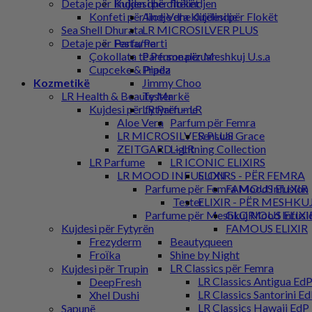
Detaje për lindjen dhe ditëlindjen
Kujdesi për flokët
Konfeti për lindje dhe ditëlindje
Aloe Vera Kujdesi për Flokët
Sea Shell Dhurata
LR MICROSILVER PLUS
Detaje për Festa/Parti
Parfume
Çokollata të Personalizuar
Parfume për Meshkuj U.s.a
Cupceke & Pipëz
Prada
Kozmetikë
Jimmy Choo
LR Health & Beauty Markë
Tester
Kujdesi për fytyrën – LR
LR Parfume
Aloe Vera
Parfum për Femra
LR MICROSILVER PLUS
Sensual Grace
ZEITGARD – LR
Lightning Collection
LR Parfume
LR ICONIC ELIXIRS
LR MOOD INFUSION
ELIXIRS - PËR FEMRA
Parfume për Femra Mood Infusion
FAMOUS ELIXIR
Tester
ELIXIR - PËR MESHKU
Parfume për Meshkuj Mood Infusi
GLORIOUS ELIXI
Kujdesi për Fytyrën
FAMOUS ELIXIR
Frezyderm
Beautyqueen
Froϊka
Shine by Night
LR Classics për Femra
Kujdesi për Trupin
LR Classics Antigua Ed
DeepFresh
LR Classics Santorini E
Xhel Dushi
LR Classics Hawaii EdP
Sapunë