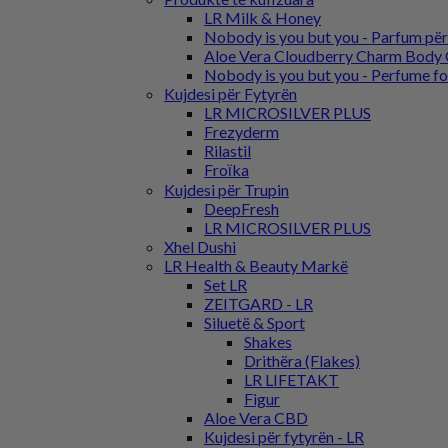
LR Milk & Honey
Nobody is you but you - Parfum pë
Aloe Vera Cloudberry Charm Body 
Nobody is you but you - Perfume f
Kujdesi për Fytyrën
LR MICROSILVER PLUS
Frezyderm
Rilastil
Froϊka
Kujdesi për Trupin
DeepFresh
LR MICROSILVER PLUS
Xhel Dushi
LR Health & Beauty Markë
Set LR
ZEITGARD - LR
Siluetë & Sport
Shakes
Drithëra (Flakes)
LR LIFETAKT
Figur
Aloe Vera CBD
Kujdesi për fytyrën - LR