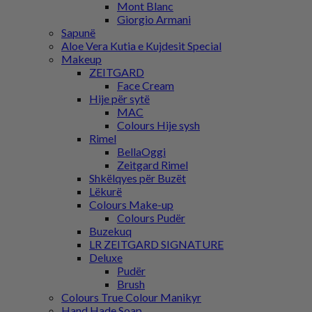
Mont Blanc
Giorgio Armani
Sapunë
Aloe Vera Kutia e Kujdesit Special
Makeup
ZEITGARD
Face Cream
Hije për sytë
MAC
Colours Hije sysh
Rimel
BellaOggi
Zeitgard Rimel
Shkëlqyes për Buzët
Lëkurë
Colours Make-up
Colours Pudër
Buzekuq
LR ZEITGARD SIGNATURE
Deluxe
Pudër
Brush
Colours True Colour Manikyr
Hand Hade Soap