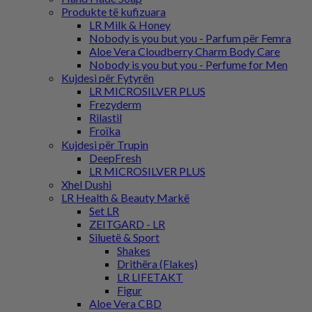
Produkte të kufizuara
LR Milk & Honey
Nobody is you but you - Parfum për Femra
Aloe Vera Cloudberry Charm Body Care
Nobody is you but you - Perfume for Men
Kujdesi për Fytyrën
LR MICROSILVER PLUS
Frezyderm
Rilastil
Froϊka
Kujdesi për Trupin
DeepFresh
LR MICROSILVER PLUS
Xhel Dushi
LR Health & Beauty Markë
Set LR
ZEITGARD - LR
Siluetë & Sport
Shakes
Drithëra (Flakes)
LR LIFETAKT
Figur
Aloe Vera CBD