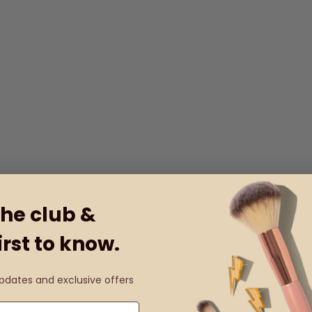
the club &
irst to know.
on
updates and exclusive offers