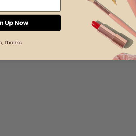
gn Up Now
o, thanks