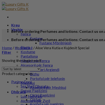
Kreu
Veshje
Before ordering Perfumes and lotions: Contact us on 
Femra
Fustane
Before ordering Perfumes and lotions: Contact us on 
Fustane Mbrëmjesh
Bluza
Home
/
Kozmetikë
/
Aloe Vera Kutia e Kujdesit Special
Kostume
Filter
Pantallona
Showing the single result
Këpucë për Femra
Aksesorë për Femra
Bizhuteri Argjendi
Product categories
Bizhu
Portofol për telefonin
Punime Dore
Meshkuj
Sea Shell Dhurata
Aksesorë për Meshkuj
Detaje Pagëzimi
Dhurata
Qirinj Pagëzimi
Lule Natyrale
Oil Set
Aksesorë për Zyrë
Konfeta për pagëzim