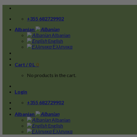
Skip
to
+355 682729902
content
Albanian
Albanian
English
Ελληνικα
Cart /
0
L
0
No products in the cart.
Login
+355 682729902
Albanian
Albanian
English
Ελληνικα