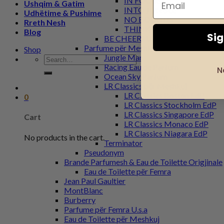
IN FOCUS
Ushqim & Gatim
INTO JUNGLE
Udhëtime & Pushime
NO BOUNDS
Rreth Nesh
THINK WILD
Blog
Si
BE CHEERFUL
Parfume për Meshkuj
Shop
Jungle Man
Search
Racing Eau de Parfum
for:
N
Ocean Sky Parfum
LR Classics për Meshkuj
LR Classics Boston EdP
0
LR Classics Stockholm EdP
LR Classics Singapore EdP
Cart
LR Classics Monaco EdP
LR Classics Niagara EdP
No products in the cart.
Terminator
Pseudonym
Brande Parfumesh & Eau de Toilette Origjinale
Eau de Toilette për Femra
Jean Paul Gaultier
MontBlanc
Burberry
Parfume për Femra U.s.a
Eau de Toilette për Meshkuj