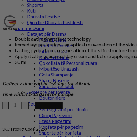
Shporta
Kuti
Dhurata Festive
Qiri dhe Dhurata Pashkësh
Punime Dore
Detajet për Dasma
Double anti-aging effect technology
Ftesa Dasme
Immediate perfection – an optical rejuvenation of the skin 
Konfeta Dasme
Lasting perfection – regeneration of the skin structure fro
Libër Urimesh
Apply it after your usual day cream and before applying m
Kurora Dasme
30 ml
Çokollata të Personalizuara
Mbajtëse Unazash
Gota Shampanje
Shami Nusërie
Delivery time within 1-3 days for Albania
Shporta për lulet
Aksesorë për Evente
time within 1-15 days for Europe
Boutonniere
Detaje Pagëzimi
Serox Instant Skin Perfector quantity
Add to cart
Set Pagëzimi për Nunin
Qirinj Pagëzimi
Ftesa Pagëzimi
Konfeta për pagëzim
SKU:
Product Code: 28250
Shportë për konfeta