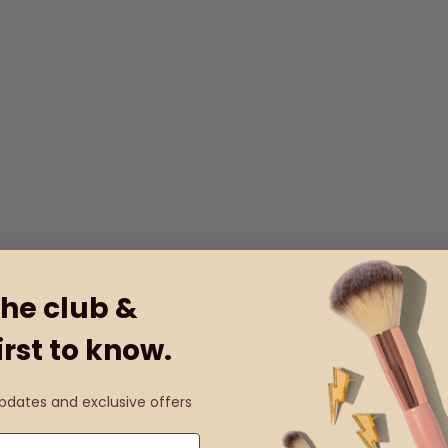
the club &
irst to know.
updates and exclusive offers