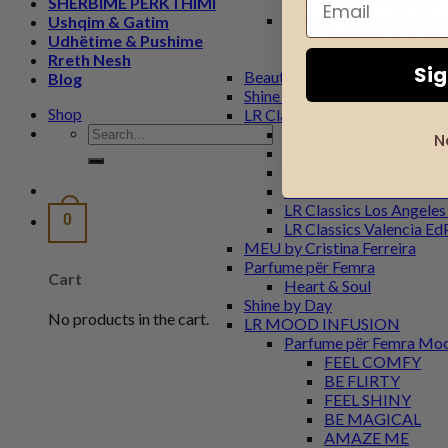
FAMOUS ELIXIR
SHËRBIME PËRKTHIMI
ELIXIR - PËR MESHKU
Ushqim & Gatim
GLORIOUS ELIXI
Udhëtime & Pushime
FAMOUS ELIXIR
Rreth Nesh
Si
Beautyqueen
Blog
Shine by Night
Shop
LR Classics për Femra
Search
LR Classics Antigua Ed
N
for:
LR Classics Santorini E
LR Classics Hawaii EdP
LR Classics Marbella E
LR Classics Los Angele
0
LR Classics Valencia Ed
MEU by Cristina Ferreira
Parfume për Femra
Cart
Heart & Soul
Shine by Day
No products in the cart.
LR MOOD INFUSION
Parfume për Femra Moo
FEEL COMFY
BE FLIRTY
FEEL SHINY
BE MAGICAL
AMAZE ME