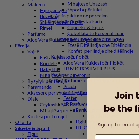
Mbajtëse Unazash
Makeup
Shporta për lulet
Hije për sytë
Artin piktura ne porcelan
Buzekuq
Detaje për Festa/Parti
Shkëlqyes për Buzët
Cupceke & Pipëz
Rimel
Çokollata të Personalizuar
Parfume
Detaje për lindjen dhe ditëlindjen
Aloe Vera Kutia e Kujdesit Special
Ftesë Ditëlindja dhe Ditëlindja
Fëmijë
Konfeti për lindje dhe ditëlindje
Vajzë
Kujdesi për flokët
Fustane për vajza
Aloe Vera Kujdesi për Flokët
Kordele
LR MICROSILVER PLUS
Baby Bib
Parfume
Mbajtëse për biberonin
Parfume për Meshkuj U.s.a
Byzylyk për fëmijë
Prada
Paramanda
Jimmy Choo
Aksesorë për shtrati fëmijës
Join 
Tester
Djalë
LR Parfume
Grykashkë/Gushore
be the f
Parfum për Femra
Mbajtëse për biberonin
Sensual Grace
Kujdesi për femijet
Lightning Collection
Oferta
Sign up for email 
LR ICONIC ELIXIRS
Siluetë & Sport
ELIXIRS - PËR FEMRA
Figur