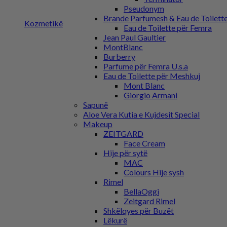
Pseudonym
Brande Parfumesh & Eau de Toilette
Kozmetikë
Eau de Toilette për Femra
Jean Paul Gaultier
MontBlanc
Burberry
Parfume për Femra U.s.a
Eau de Toilette për Meshkuj
Mont Blanc
Giorgio Armani
Sapunë
Aloe Vera Kutia e Kujdesit Special
Makeup
ZEITGARD
Face Cream
Hije për sytë
MAC
Colours Hije sysh
Rimel
BellaOggi
Zeitgard Rimel
Shkëlqyes për Buzët
Lëkurë