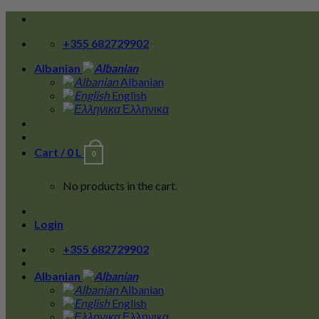
Skip
to
+355 682729902
content
Albanian
Albanian
English
Ελληνικα
Cart /
0
L
0
No products in the cart.
Login
+355 682729902
Albanian
Albanian
English
Ελληνικα