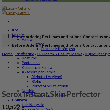
Kreu
Veshje
Before ordering Perfumes and lotions: Contact us on 
Femra
Fustane
Before ordering Perfumes and lotions: Contact us on 
Fustane Mbrëmjesh
Bluza
Home
/
Kozmetikë
/
LR Health & Beauty Markë
/
Kujdesi për fyt
Kostume
Pantallona
Këpucë për Femra
Aksesorë për Femra
Bizhuteri Argjendi
Bizhu
Portofol për telefonin
Meshkuj
Serox Instant Skin Perfector
Aksesorë për Meshkuj
Dhurata
Lule Natyrale
10,522
L
Aksesorë për Zyrë