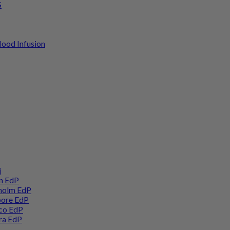
S
ood Infusion
j
on EdP
kholm EdP
pore EdP
co EdP
ra EdP