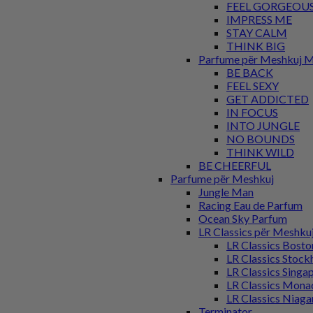
FEEL GORGEOU
IMPRESS ME
STAY CALM
THINK BIG
Parfume për Meshkuj M
BE BACK
FEEL SEXY
GET ADDICTED
IN FOCUS
INTO JUNGLE
NO BOUNDS
THINK WILD
BE CHEERFUL
Parfume për Meshkuj
Jungle Man
Racing Eau de Parfum
Ocean Sky Parfum
LR Classics për Meshku
LR Classics Bost
LR Classics Stoc
LR Classics Singa
LR Classics Mona
LR Classics Niaga
Terminator