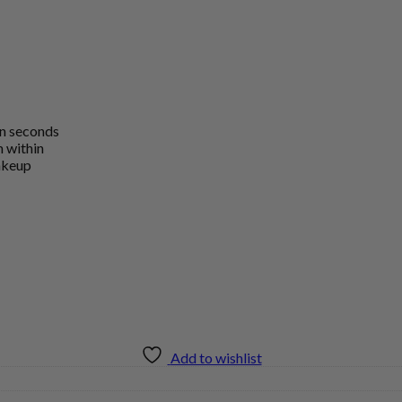
in seconds
m within
akeup
Add to wishlist