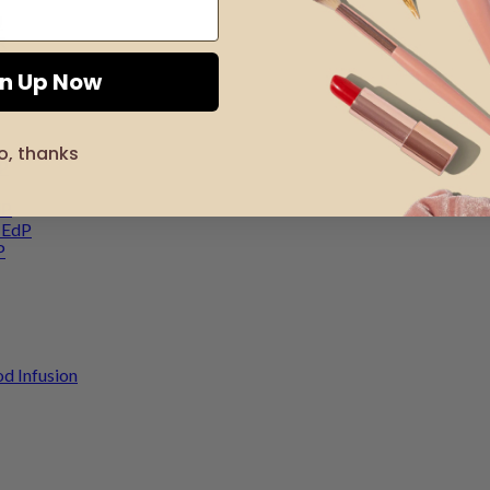
J
R
gn Up Now
P
o, thanks
dP
dP
s EdP
P
d Infusion