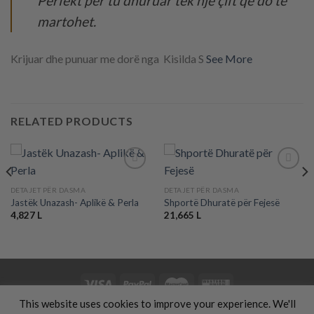
Perfekt për tu dhuruar tek një çift që do të
martohet.
Krijuar dhe punuar me dorë nga Kisilda S
See More
RELATED PRODUCTS
DETAJET PËR DASMA
DETAJET PËR DASMA
Jastëk Unazash- Aplikë & Perla
Shportë Dhuratë për Fejesë
Add to
Add to
wishlist
wishlist
4,827
L
21,665
L
This website uses cookies to improve your experience. We'll
KREU
VESHJE
DHURATA
PUNIME DORE
KOZMETIKË
FËMIJË