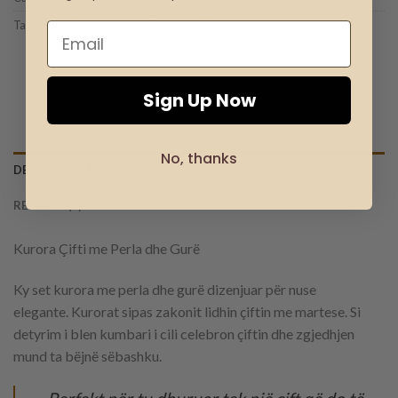
Tag:
Crown for Couple with Pearls and Stones
Sign Up Now
No, thanks
DESCRIPTION
REVIEWS (0)
Kurora Çifti me Perla dhe Gurë
Ky set kurora me perla dhe gurë dizenjuar për nuse
elegante. Kurorat sipas zakonit lidhin çiftin me martese. Si
detyrim i blen kumbari i cili celebron çiftin dhe zgjedhjen
mund ta bëjnë sëbashku.