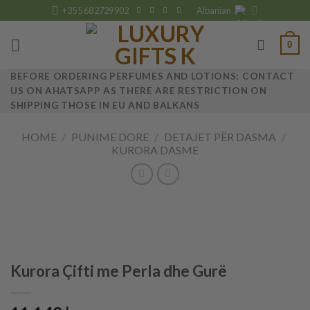
Skip
+355 682729902
Albanian
to
content
0
BEFORE ORDERING PERFUMES AND LOTIONS: CONTACT
US ON AHATSAPP AS THERE ARE RESTRICTION ON
SHIPPING THOSE IN EU AND BALKANS
HOME
/
PUNIME DORE
/
DETAJET PËR DASMA
/
KURORA DASME
Kurora Çifti me Perla dhe Gurë