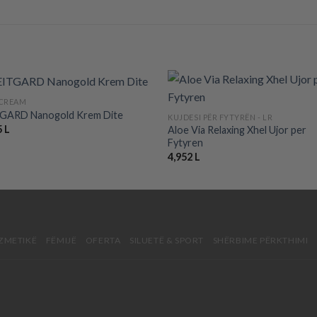
+
 CREAM
GARD Nanogold Krem Dite
KUJDESI PËR FYTYRËN - LR
Add to wishlist
Add to wis
5
L
Aloe Via Relaxing Xhel Ujor per
Fytyren
4,952
L
ZMETIKË
FËMIJË
OFERTA
SILUETË & SPORT
SHËRBIME PËRKTHIMI