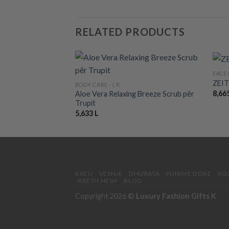
RELATED PRODUCTS
+
+
FACE
ZEIT
BODY CARE - LR
Add to wishlist
8,66
Aloe Vera Relaxing Breeze Scrub për
Trupit
5,633
L
KREU
VESHJE
DHURATA
PUNIME DORE
KO
RRETH NESH
BLOG
Copyright 2026 ©
Luxury Fashion Gifts K