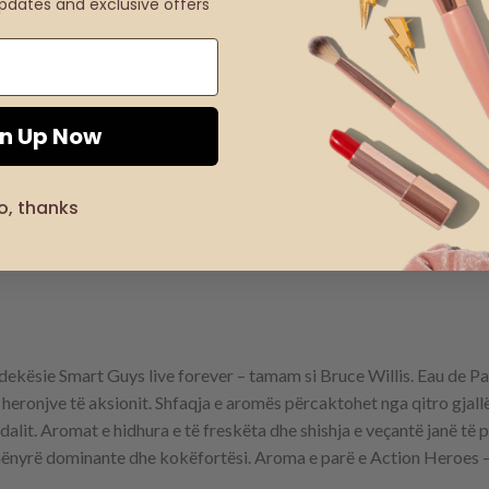
updates and exclusive offers
SKU:
Product code: 30502-1
Category:
Produkte të kufizuara
gn Up Now
o, thanks
dekësie Smart Guys live forever – tamam si Bruce Willis. Eau de P
 heronjve të aksionit. Shfaqja e aromës përcaktohet nga qitro gjall
andalit. Aromat e hidhura e të freskëta dhe shishja e veçantë janë t
mënyrë dominante dhe kokëfortësi. Aroma e parë e Action Heroes – 