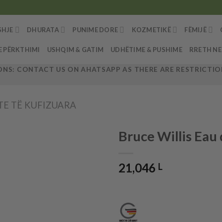
SHJE
DHURATA
PUNIME DORE
KOZMETIKË
FËMIJË
E PËRKTHIMI
USHQIM & GATIM
UDHËTIME & PUSHIME
RRETH N
NS: CONTACT US ON AHATSAPP AS THERE ARE RESTRICTION
E TË KUFIZUARA
Bruce Willis Eau
21,046
L