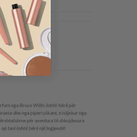
Add to wishlist
arfum nga Bruce Willis është bërë për
ëruese dhe nga piperi pikant, e ndjekur nga
ë përshtatshme për aventura të shkujdesura
që tani është bërë një legjendë!