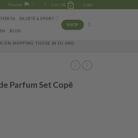
Albanian
Cart /
0
L
Login
0
OFERTA
SILUETË & SPORT
SHOP
ESH
BLOG
 ON SHIPPING THOSE IN EU AND
 de Parfum Set Copë