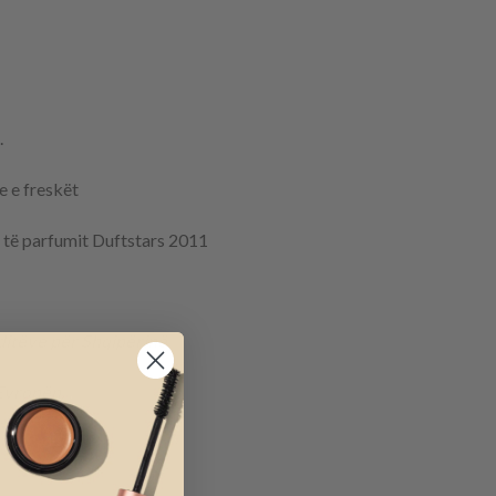
.
e e freskët
 të parfumit Duftstars 2011
ditëve për Shqipërinë
Evropën.