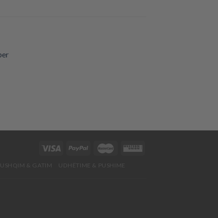
hlist
USHQIM & GATIM
UDHËTIME & PUSHIME