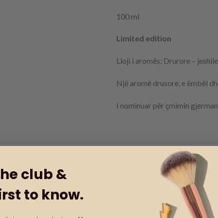
100 ml
Limited edition
Lloji i aromës: Drurore – jeshile
Një aromë drusore, e ëmbël dh
I nominuar për çmimin gjerman
Koha e dorëzimit brenda 2-3 
the club &
koha brenda 6-15 ditësh për 
irst to know.
Out of stock