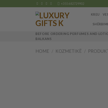
Skip
+355 682729902
to
content
KREU
VE
SHËRBIM
BEFORE ORDERING PERFUMES AND LOTIO
BALKANS
HOME
/
KOZMETIKË
/
PRODUKT