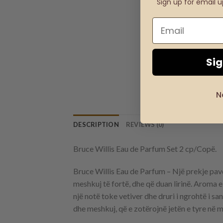
Sign up for email 
Si
N
DESCRIPTION
REVIEWS (0)
Bruce Willis Eau de Parfum Set 2 cp/Copë.
Bruce Willis Eau de Parfum – Një prekje pav
meshkuj të fortë, dhe që duan lirinë. Aroma e
një notë toke vetiver dhe druri i ngrohtë i s
dhe meshkuj, që e zotërojnë jetën e tyre në 