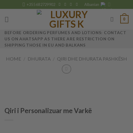
Skip
+355 682729902
Albanian
to
content
0
BEFORE ORDERING PERFUMES AND LOTIONS: CONTACT
US ON AHATSAPP AS THERE ARE RESTRICTION ON
SHIPPING THOSE IN EU AND BALKANS
HOME
/
DHURATA
/
QIRI DHE DHURATA PASHKËSH
Qiri i Personalizuar me Varkë