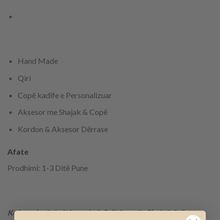
Hand Made
Qiri
Copë kadife e Personalizuar
Aksesor me Shajak & Copë
Kordon & Aksesor Dërrase
Afate
Prodhimi: 1-3 Ditë Pune
Koha e dorëzimit brenda 1-3 ditëve për Shqipërinë