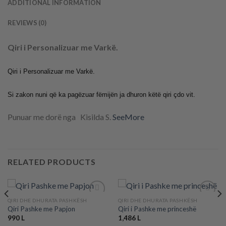
ADDITIONAL INFORMATION
REVIEWS (0)
Qiri i Personalizuar me Varkë.
Qiri i Personalizuar me Varkë.
Si zakon nuni që ka pagëzuar fëmijën ja dhuron këtë qiri çdo vit.
Punuar me dorë nga Kisilda S.
SeeMore
RELATED PRODUCTS
QIRI DHE DHURATA PASHKËSH
QIRI DHE DHURATA PASHKËSH
Qiri Pashke me Papjon
Qiri i Pashke me princeshë
990
L
1,486
L
Add to
Add to