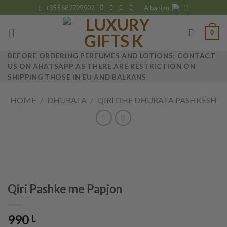
Skip
+355 682729902
Albanian
to
content
0
BEFORE ORDERING PERFUMES AND LOTIONS: CONTACT
US ON AHATSAPP AS THERE ARE RESTRICTION ON
SHIPPING THOSE IN EU AND BALKANS
HOME
/
DHURATA
/
QIRI DHE DHURATA PASHKËSH
Qiri Pashke me Papjon
990
L