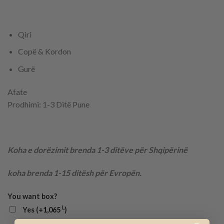
Qiri
Copë & Kordon
Gurë
Afate
Prodhimi: 1-3 Ditë Pune
Koha e dorëzimit brenda 1-3 ditëve për Shqipërinë
koha brenda 1-15 ditësh për Evropën.
You want box?
L
Yes (+
1,065
)