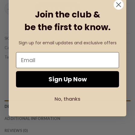
Qiri Pashke me Papjon quantity
ADD TO CART
Join the club &
be the first to know.
Add to wishlist
SKU:
Product code: 10003
Sign up for email updates and exclusive offers
Category:
Qiri dhe Dhurata Pashkësh
Tag:
Easter Candle with Bow Tie
Sign Up Now
No, thanks
DESCRIPTION
ADDITIONAL INFORMATION
REVIEWS (0)