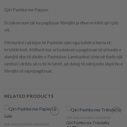
Qiri Pashke me Papjon
Si zakon nuni që ka pagëzuar fëmijën ja dhuron këtë qiri çdo
vit.
Përdorimi i qirinjve të Pashkës vjen nga kohët e herta të
krishtërimit. Atëherë kur ortodokset u pagëzuan të shtunën e
shenjtë dhe të dielën e Pashkëve. Lambadhat ishin në thelb një
simbol i dritës së re të Krishtit, që duhej të ndriçonte shpirtin e
fëmijës së sapopagëzuar.
RELATED PRODUCTS
QIRI DHE DHURATA PASHKËSH
Qiri Pashke me Trëndafila
QIRI DHE DHURATA PASHKËSH