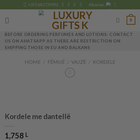
Skip
+355 682729902
Albanian
to
content
0
BEFORE ORDERING PERFUMES AND LOTIONS: CONTACT
US ON AHATSAPP AS THERE ARE RESTRICTION ON
SHIPPING THOSE IN EU AND BALKANS
HOME
/
FËMIJË
/
VAJZË
/
KORDELE
Kordele me dantellë
1,758
L