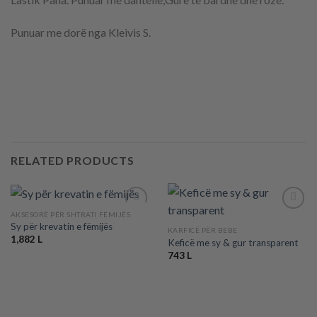
Punuar me dorë nga Kleivis S.
RELATED PRODUCTS
AKSESORË PËR SHTRATI FËMIJËS
Sy për krevatin e fëmijës
KARFICË PËR BEBE
1,882
L
Keficë me sy & gur transparent
Add to
Add to
wishlist
wishlist
743
L