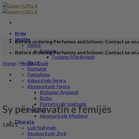
Kreu
Veshje
Before ordering Perfumes and lotions: Contact us on 
Femra
Fustane
Before ordering Perfumes and lotions: Contact us on 
Fustane Mbrëmjesh
Bluza
Home
/
Fëmijë
/
Djalë
Kostume
Pantallona
Këpucë për Femra
Aksesorë për Femra
Bizhuteri Argjendi
Bizhu
Portofol për telefonin
Sy për krevatin e fëmijës
Meshkuj
Aksesorë për Meshkuj
Dhurata
1,882
L
Lule Natyrale
Aksesorë për Zyrë