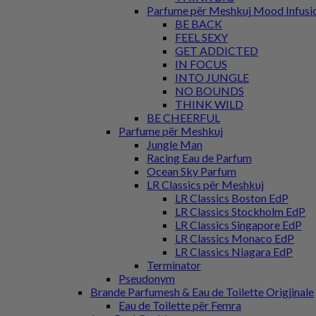
Parfume për Meshkuj Mood Infusi
BE BACK
FEEL SEXY
GET ADDICTED
IN FOCUS
INTO JUNGLE
NO BOUNDS
THINK WILD
BE CHEERFUL
Parfume për Meshkuj
Jungle Man
Racing Eau de Parfum
Ocean Sky Parfum
LR Classics për Meshkuj
LR Classics Boston EdP
LR Classics Stockholm EdP
LR Classics Singapore EdP
LR Classics Monaco EdP
LR Classics Niagara EdP
Terminator
Pseudonym
Brande Parfumesh & Eau de Toilette Origjinale
Eau de Toilette për Femra