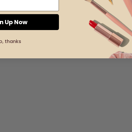
gn Up Now
o, thanks