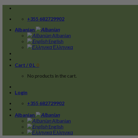
Skip
to
+355 682729902
content
Albanian
Albanian
English
Ελληνικα
Cart /
0
L
0
No products in the cart.
Login
+355 682729902
Albanian
Albanian
English
Ελληνικα