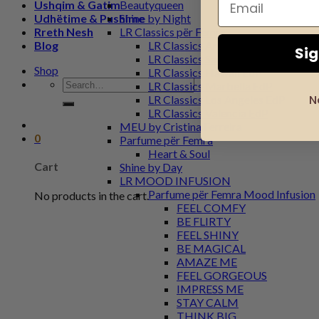
Ushqim & Gatim
Beautyqueen
Udhëtime & Pushime
Shine by Night
Rreth Nesh
LR Classics për Femra
Blog
LR Classics Antigua EdP
Si
LR Classics Santorini EdP
Shop
LR Classics Hawaii EdP
Search
LR Classics Marbella EdP
for:
N
LR Classics Los Angeles EdP
LR Classics Valencia EdP
MEU by Cristina Ferreira
0
Parfume për Femra
Heart & Soul
Cart
Shine by Day
LR MOOD INFUSION
Parfume për Femra Mood Infusion
No products in the cart.
FEEL COMFY
BE FLIRTY
FEEL SHINY
BE MAGICAL
AMAZE ME
FEEL GORGEOUS
IMPRESS ME
STAY CALM
THINK BIG