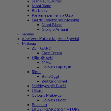
Jean Paul Gaultier
MontBlanc
Burberry
Parfume për Femra U.s.a
Eau de Toilette për Meshkuj
Mont Blanc
Giorgio Armani
Sapunë
Aloe Vera Kutia e Kujdesit Special
Makeup
ZEITGARD
Face Cream
Hije për sytë
MAC
Colours Hije sysh
Rimel
BellaOggi
Zeitgard Rimel
Shkëlqyes për Buzët
Lëkurë
Colours Make-up
Colours Pudër
Buzekuq
LR ZEITGARD SIGNATURE