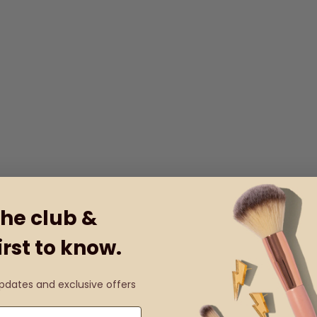
the club &
irst to know.
updates and exclusive offers