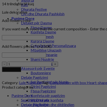
Shporta
14 trëndafila të kuq
Kuti
Dhurata Festive
Lule dekorative
Qiri dhe Dhurata Pashkësh
Punime Dore
Add flowers color:
Detajet për Dasma
Ftesa Dasme
If you want more roses than the current composition – Enter the 
Konfeta Dasme
Libër Urimesh
Kurora Dasme
Çokollata të Personalizuara
Add flowers: pieces * (+2.50€)
Mbajtëse Unazash
Gota Shampanje
Shami Nusërie
Kompozim
Shporta për lulet
me
Aksesorë për Evente
Add to cart
kuti
Boutonniere
në
Detaje Pagëzimi
formë
Set Pagëzimi për Nunin
Category:
Lule Natyrale
Tag:
Composition with box Heart-shap
zemre
Qirinj Pagëzimi
Product categories
quantity
Ftesa Pagëzimi
Punime Dore
Konfeta për pagëzim
Sea Shell Dhurata
Shportë për konfeta
Detaje Pagëzimi
Detaje për lindjen dhe ditëlindjen