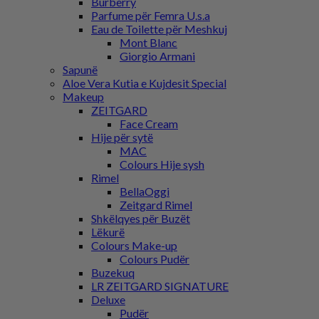
Burberry
Parfume për Femra U.s.a
Eau de Toilette për Meshkuj
Mont Blanc
Giorgio Armani
Sapunë
Aloe Vera Kutia e Kujdesit Special
Makeup
ZEITGARD
Face Cream
Hije për sytë
MAC
Colours Hije sysh
Rimel
BellaOggi
Zeitgard Rimel
Shkëlqyes për Buzët
Lëkurë
Colours Make-up
Colours Pudër
Buzekuq
LR ZEITGARD SIGNATURE
Deluxe
Pudër