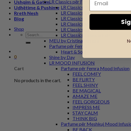
LR Classics për Femra
Ushqim & Gatim
LR Classics Antigua EdP
Udhëtime & Pushime
LR Classics Santorini EdP
Rreth Nesh
LR Classics Hawaii EdP
Blog
Si
LR Classics Marbella EdP
Shop
LR Classics Los Angeles EdP
Search
LR Classics Valencia EdP
for:
MEU by Cristina Ferreira
N
Parfume për Femra
Heart & Soul
0
Shine by Day
LR MOOD INFUSION
Parfume për Femra Mood Infusion
Cart
FEEL COMFY
BE FLIRTY
No products in the cart.
FEEL SHINY
BE MAGICAL
AMAZE ME
FEEL GORGEOUS
IMPRESS ME
STAY CALM
THINK BIG
Parfume për Meshkuj Mood Infusi
BE BACK