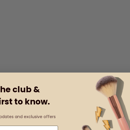
the club &
irst to know.
updates and exclusive offers