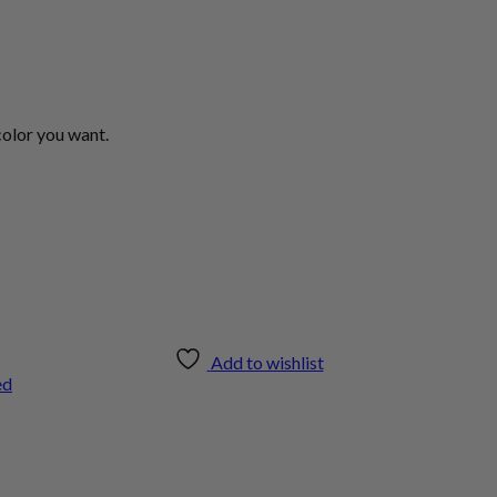
color you want.
Add to wishlist
ed