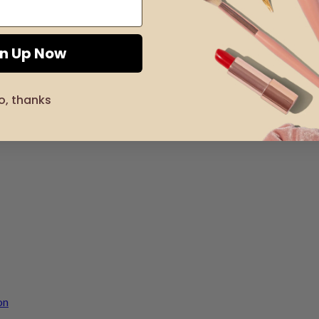
gn Up Now
o, thanks
on