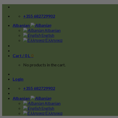
Skip
to
+355 682729902
content
Albanian
Albanian
English
Ελληνικα
Cart /
0
L
0
No products in the cart.
Login
+355 682729902
Albanian
Albanian
English
Ελληνικα