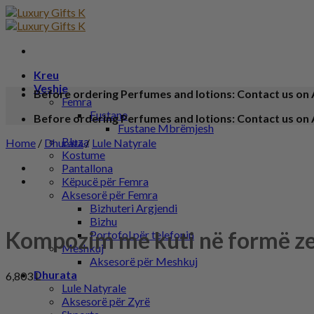
Kreu
Veshje
Before ordering Perfumes and lotions: Contact us on 
Femra
Fustane
Before ordering Perfumes and lotions: Contact us on 
Fustane Mbrëmjesh
Bluza
Home
/
Dhurata
/
Lule Natyrale
Kostume
Pantallona
Këpucë për Femra
Aksesorë për Femra
Bizhuteri Argjendi
Bizhu
Kompozim me kuti në formë z
Portofol për telefonin
Meshkuj
Aksesorë për Meshkuj
Dhurata
6,803
L
Lule Natyrale
Aksesorë për Zyrë