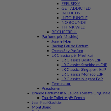
FEEL SEXY
GET ADDICTED
IN FOCUS
INTO JUNGLE
NO BOUNDS
THINK WILD
BE CHEERFUL
Parfume për Meshkuj
Jungle Man
Racing Eau de Parfum
Ocean Sky Parfum
LR Classics për Meshkuj
LR Classics Boston EdP
LR Classics Stockholm EdP
LR Classics Singapore EdP
LR Classics Monaco EdP
LR Classics Niagara EdP
Terminator
Pseudonym
Brande Parfumesh & Eau de Toilette Origjinale
Eau de Toilette për Femra
Jean Paul Gaultier
MontBlanc