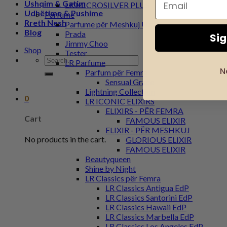
Ushqim & Gatim
LR MICROSILVER PLUS
Udhëtime & Pushime
Parfume
Rreth Nesh
Parfume për Meshkuj U.s.a
Blog
Prada
Si
Jimmy Choo
Shop
Tester
Search
LR Parfume
for:
N
Parfum për Femra
Sensual Grace
Lightning Collection
0
LR ICONIC ELIXIRS
ELIXIRS - PËR FEMRA
Cart
FAMOUS ELIXIR
ELIXIR - PËR MESHKUJ
No products in the cart.
GLORIOUS ELIXIR
FAMOUS ELIXIR
Beautyqueen
Shine by Night
LR Classics për Femra
LR Classics Antigua EdP
LR Classics Santorini EdP
LR Classics Hawaii EdP
LR Classics Marbella EdP
LR Classics Los Angeles EdP