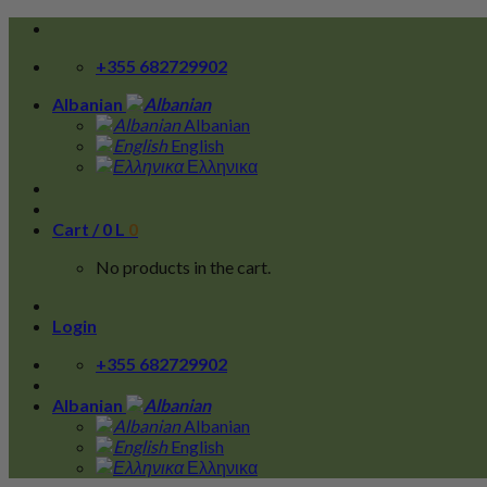
Skip
to
+355 682729902
content
Albanian
Albanian
English
Ελληνικα
Cart /
0
L
0
No products in the cart.
Login
+355 682729902
Albanian
Albanian
English
Ελληνικα