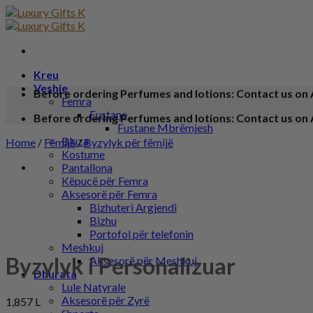
Kreu
Veshje
Before ordering Perfumes and lotions: Contact us on 
Femra
Fustane
Before ordering Perfumes and lotions: Contact us on 
Fustane Mbrëmjesh
Bluza
Home
/
Fëmijë
/
Byzylyk për fëmijë
Kostume
Pantallona
Këpucë për Femra
Aksesorë për Femra
Bizhuteri Argjendi
Bizhu
Portofol për telefonin
Meshkuj
Byzylyk i Personalizuar
Aksesorë për Meshkuj
Dhurata
Lule Natyrale
Aksesorë për Zyrë
1,857
L