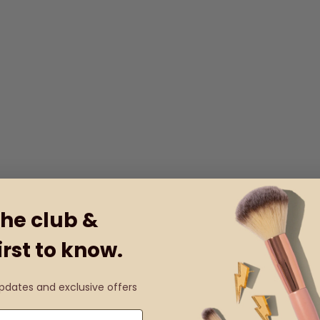
the club &
irst to know.
updates and exclusive offers