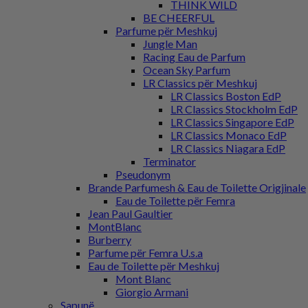
THINK WILD
BE CHEERFUL
Parfume për Meshkuj
Jungle Man
Racing Eau de Parfum
Ocean Sky Parfum
LR Classics për Meshkuj
LR Classics Boston EdP
LR Classics Stockholm EdP
LR Classics Singapore EdP
LR Classics Monaco EdP
LR Classics Niagara EdP
Terminator
Pseudonym
Brande Parfumesh & Eau de Toilette Origjinale
Eau de Toilette për Femra
Jean Paul Gaultier
MontBlanc
Burberry
Parfume për Femra U.s.a
Eau de Toilette për Meshkuj
Mont Blanc
Giorgio Armani
Sapunë