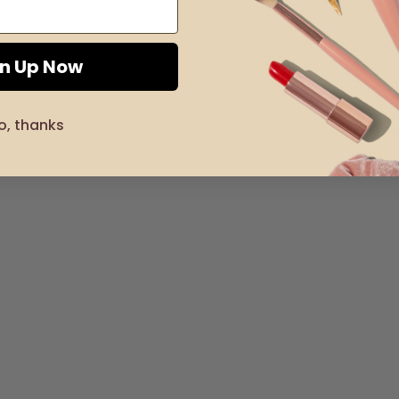
gn Up Now
o, thanks