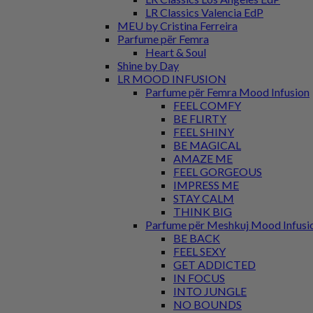
LR Classics Valencia EdP
MEU by Cristina Ferreira
Parfume për Femra
Heart & Soul
Shine by Day
LR MOOD INFUSION
Parfume për Femra Mood Infusion
FEEL COMFY
BE FLIRTY
FEEL SHINY
BE MAGICAL
AMAZE ME
FEEL GORGEOUS
IMPRESS ME
STAY CALM
THINK BIG
Parfume për Meshkuj Mood Infusi
BE BACK
FEEL SEXY
GET ADDICTED
IN FOCUS
INTO JUNGLE
NO BOUNDS