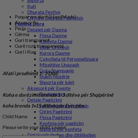
Shporta
Kuti
Dhurata Festive
Punuar me dorë (HandMade)
Qiri dhe Dhurata Pashkësh
Aksesor Sy
Punime Dore
Perla
Detajet për Dasma
Gërma
Ftesa Dasme
Guri transparent
Konfeta Dasme
Gurë rozë transparentë
Libër Urimesh
Guri i Kuq
Kurora Dasme
Çokollata të Personalizuara
Mbajtëse Unazash
Gota Shampanje
Afati i prodhimit 1- 3 Ditë.
Shami Nusërie
Shporta për lulet
Aksesorë për Evente
Boutonniere
Koha e dorëzimit brenda 1-3 ditëve për Shqipërinë
Detaje Pagëzimi
koha brenda 1-15 ditësh për Evropën.
Set Pagëzimi për Nunin
Qirinj Pagëzimi
Child Name
Ftesa Pagëzimi
Konfeta për pagëzim
Please write your child`s name
Shportë për konfeta
Detaje për lindjen dhe ditëlindjen