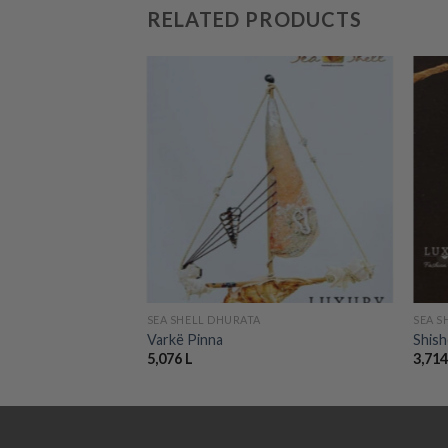
RELATED PRODUCTS
etaje e detit
Add to
Add to
wishlist
wishlist
+
+
SEA SHELL DHURATA
SEA S
Varkë Pinna
Shish
5,076
L
3,71