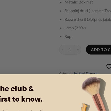
Metalic Box Net
Shkopinj druri (Jasmine Tre
Baza e drurit (ziziphus juju
Lamp (220v)
Rope
Ambazhur prej druri quantity
ADD TO 
Category:
Sea Shell Dhurata
Tag:
Torch Lamp
the club &
irst to know.