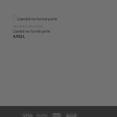
+
SEA SHELL DHURATA
Llambë ne formë perle
4,952
L
 to
Add to
ist
wishlist