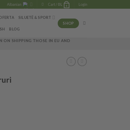
Albanian
Cart /
0
L
Login
0
OFERTA
SILUETË & SPORT
SHOP
ESH
BLOG
 ON SHIPPING THOSE IN EU AND
ruri