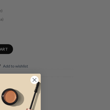
e)
ba)
CART
Add to wishlist