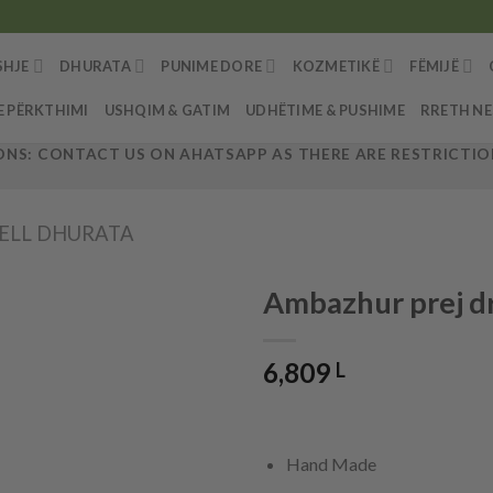
SHJE
DHURATA
PUNIME DORE
KOZMETIKË
FËMIJË
E PËRKTHIMI
USHQIM & GATIM
UDHËTIME & PUSHIME
RRETH N
NS: CONTACT US ON AHATSAPP AS THERE ARE RESTRICTION
HELL DHURATA
Ambazhur prej d
6,809
L
Hand Made