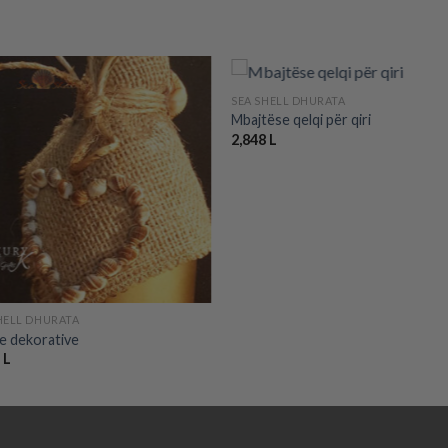
+
SEA SHELL DHURATA
Mbajtëse qelqi për qiri
2,848
L
Add to
Add
wishlist
wishl
HELL DHURATA
e dekorative
4
L