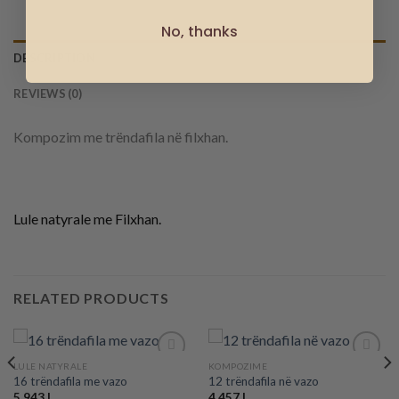
No, thanks
DESCRIPTION
REVIEWS (0)
Kompozim me trëndafila në filxhan.
Lule natyrale me Filxhan.
RELATED PRODUCTS
LULE NATYRALE
KOMPOZIME
16 trëndafila me vazo
12 trëndafila në vazo
5,943
L
4,457
L