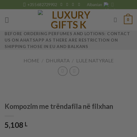
Skip
+355 682729902
Albanian
to
content
0
BEFORE ORDERING PERFUMES AND LOTIONS: CONTACT
US ON AHATSAPP AS THERE ARE RESTRICTION ON
SHIPPING THOSE IN EU AND BALKANS
HOME
/
DHURATA
/
LULE NATYRALE
Kompozim me trëndafila në filxhan
5,108
L