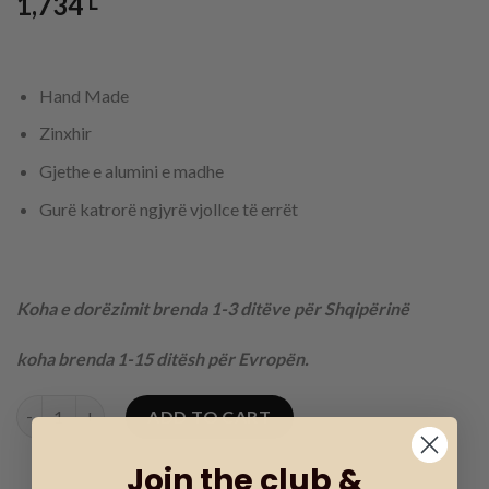
1,734
L
Hand Made
Zinxhir
Gjethe e alumini e madhe
Gurë katrorë ngjyrë vjollce të errët
Koha e dorëzimit brenda 1-3 ditëve për Shqipërinë
koha brenda 1-15 ditësh për Evropën.
Byzylyk me Zinxhir & Gjethe Alumini quantity
ADD TO CART
Join the club &