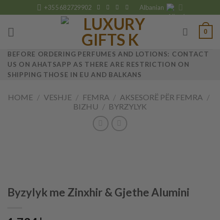
Skip
+355 682729902
Albanian
to
content
0
BEFORE ORDERING PERFUMES AND LOTIONS: CONTACT
US ON AHATSAPP AS THERE ARE RESTRICTION ON
SHIPPING THOSE IN EU AND BALKANS
HOME
/
VESHJE
/
FEMRA
/
AKSESORË PËR FEMRA
/
BIZHU
/
BYRZYLYK
Byzylyk me Zinxhir & Gjethe Alumini