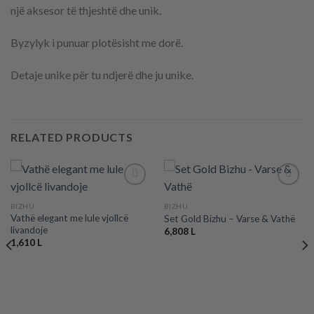
një aksesor të thjeshtë dhe unik.
Byzylyk i punuar plotësisht me dorë.
Detaje unike për tu ndjerë dhe ju unike.
RELATED PRODUCTS
BIZHU
BIZHU
Vathë elegant me lule vjollcë
Set Gold Bizhu – Varse & Vathë
Add to
Add to
livandoje
wishlist
wishlist
6,808
L
1,610
L