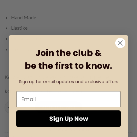
Hand Made
Llastike
Organza fjongo
Lule Cope
Join the club &
be the first to know.
Koha e dorëzimit brenda 1-3 ditëve për Shqipërinë
Sign up for email updates and exclusive offers
koha brenda 1-15 ditësh për Evropën
Byzylyk për të porsalindur quantity
ADD TO CART
Sign Up Now
Add to wishlist