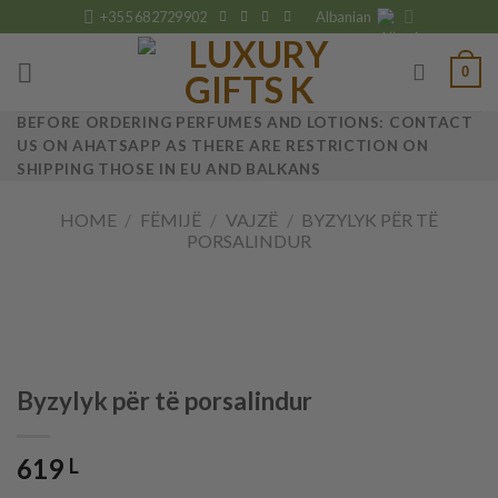
Skip
+355 682729902
Albanian
to
content
0
BEFORE ORDERING PERFUMES AND LOTIONS: CONTACT
US ON AHATSAPP AS THERE ARE RESTRICTION ON
SHIPPING THOSE IN EU AND BALKANS
HOME
/
FËMIJË
/
VAJZË
/
BYZYLYK PËR TË
PORSALINDUR
Byzylyk për të porsalindur
619
L