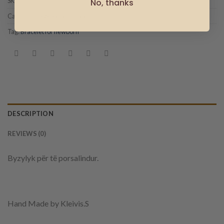
SKU:
Lux-B.newborn 01
No, thanks
Category:
Byzylyk për të porsalindur
Tag:
Bracelet for newborn
DESCRIPTION
REVIEWS (0)
Byzylyk për të porsalindur.
Hand Made by Kleivis.S