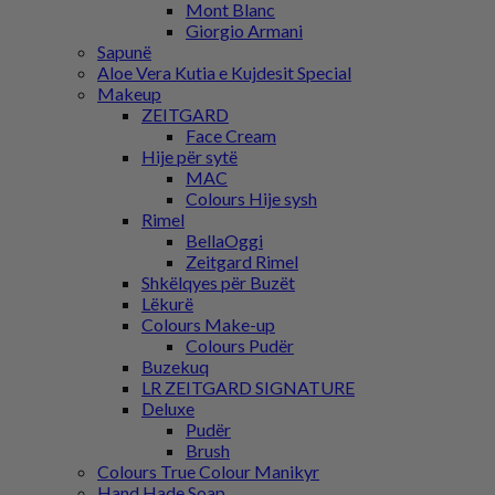
Mont Blanc
Giorgio Armani
Sapunë
Aloe Vera Kutia e Kujdesit Special
Makeup
ZEITGARD
Face Cream
Hije për sytë
MAC
Colours Hije sysh
Rimel
BellaOggi
Zeitgard Rimel
Shkëlqyes për Buzët
Lëkurë
Colours Make-up
Colours Pudër
Buzekuq
LR ZEITGARD SIGNATURE
Deluxe
Pudër
Brush
Colours True Colour Manikyr
Hand Hade Soap