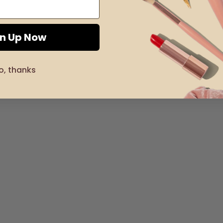
gn Up Now
o, thanks