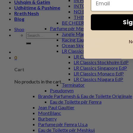
IN FOCUS
Ushqim & Gatim
INTO JUNGLE
Udhëtime & Pushime
NO BOUNDS
Rreth Nesh
THINK WILD
Blog
Si
BE CHEERFUL
Parfume për Meshkuj
Shop
Jungle Man
Search
Racing Eau de Parfum
for:
N
Ocean Sky Parfum
LR Classics për Meshkuj
LR Classics Boston EdP
0
LR Classics Stockholm EdP
LR Classics Singapore EdP
Cart
LR Classics Monaco EdP
LR Classics Niagara EdP
No products in the cart.
Terminator
Pseudonym
Brande Parfumesh & Eau de Toilette Origjinale
Eau de Toilette për Femra
Jean Paul Gaultier
MontBlanc
Burberry
Parfume për Femra U.s.a
Eau de Toilette për Meshkuj