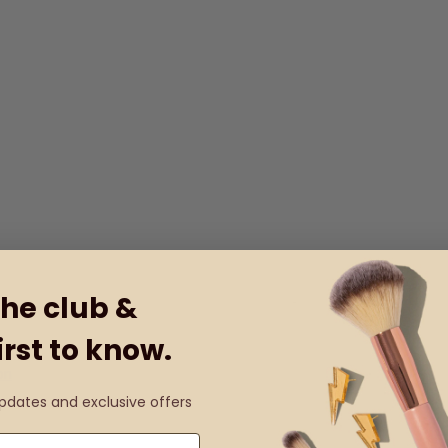
the club &
irst to know.
on
updates and exclusive offers