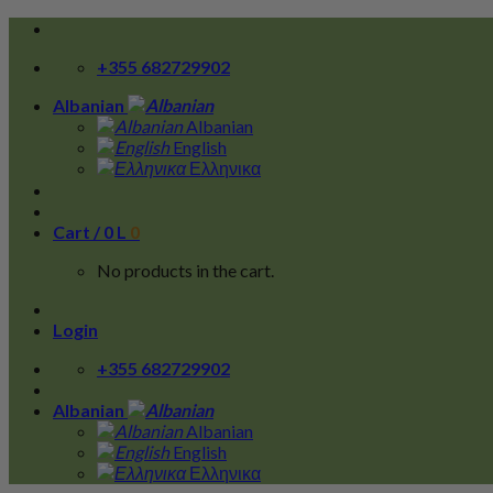
Skip
to
+355 682729902
content
Albanian
Albanian
English
Ελληνικα
Cart /
0
L
0
No products in the cart.
Login
+355 682729902
Albanian
Albanian
English
Ελληνικα