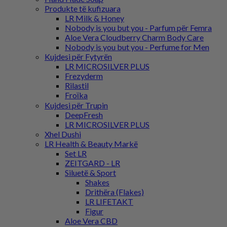
Produkte të kufizuara
LR Milk & Honey
Nobody is you but you - Parfum për Femra
Aloe Vera Cloudberry Charm Body Care
Nobody is you but you - Perfume for Men
Kujdesi për Fytyrën
LR MICROSILVER PLUS
Frezyderm
Rilastil
Froϊka
Kujdesi për Trupin
DeepFresh
LR MICROSILVER PLUS
Xhel Dushi
LR Health & Beauty Markë
Set LR
ZEITGARD - LR
Siluetë & Sport
Shakes
Drithëra (Flakes)
LR LIFETAKT
Figur
Aloe Vera CBD