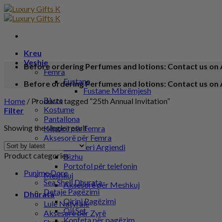
Kreu
Veshje
Before ordering Perfumes and lotions: Contact us on 
Femra
Fustane
Before ordering Perfumes and lotions: Contact us on 
Fustane Mbrëmjesh
Bluza
Home
/
Products tagged “25th Annual Invitation”
Kostume
Filter
Pantallona
Showing the single result
Këpucë për Femra
Aksesorë për Femra
Bizhuteri Argjendi
Product categories
Bizhu
Portofol për telefonin
Punime Dore
Meshkuj
Sea Shell Dhurata
Aksesorë për Meshkuj
Detaje Pagëzimi
Dhurata
Qirinj Pagëzimi
Lule Natyrale
Oil Set
Aksesorë për Zyrë
Konfeta për pagëzim