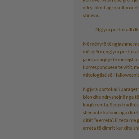
ndryshimit agrokulturor dh
stinëve.
Ngjyra portokalli dh
Në mënyrë të ngjashme me
mësipërm, ngjyra portokall
janë paraqitje të mëtejshm
korresponduese të vitit, m
mitologjisë së Halloweenit
Ngjyra portokalli paraqet 
bien dhe ndryshojnë nga të
kuqërremta. Sipas traditës 
shënonte kalimin nga ditët
ditët “e errëta”. E zeza me 
errëta të dimrit kur dita s