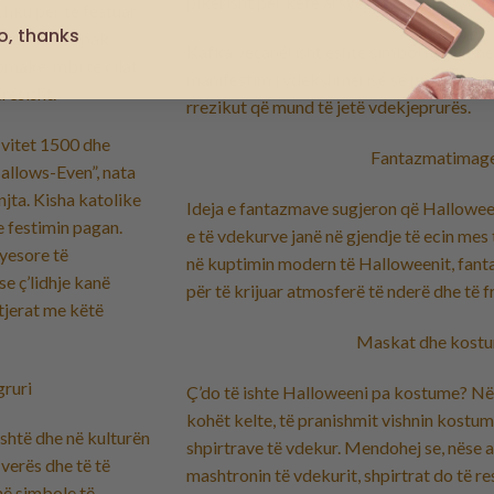
pikërisht për këtë arsye.
hku për të festuar.
o, thanks
t ka shumë pak
Kafka veçanërisht është simbol në shumë 
omake, mbi të cilat
manifestim i vdekshmërisë së njerëzve, f
rësisht.
rrezikut që mund të jetë vdekjeprurës.
 vitet 1500 dhe
Fantazmatimag
 Hallows-Even”, nata
njta. Kisha katolike
Ideja e fantazmave sugjeron që Halloween
 festimin pagan.
e të vdekurve janë në gjendje të ecin mes 
ryesore të
në kuptimin modern të Halloweenit, fant
e ç’lidhje kanë
për të krijuar atmosferë të nderë dhe të 
 tjerat me këtë
Maskat dhe kost
gruri
Ç’do të ishte Halloweeni pa kostume? N
kohët kelte, të pranishmit vishnin kostum
shtë dhe në kulturën
shpirtrave të vdekur. Mendohej se, nëse at
verës dhe të të
mashtronin të vdekurit, shpirtrat do të re
në simbole të