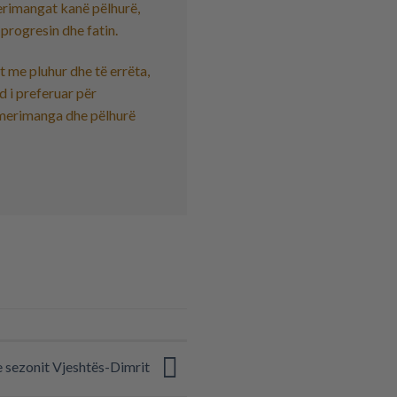
rimangat kanë pëlhurë,
 progresin dhe fatin.
 me pluhur dhe të errëta,
d i preferuar për
 merimanga dhe pëlhurë
e sezonit Vjeshtës-Dimrit