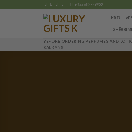
Skip
+355 682729902
to
content
KREU
VE
SHËRBIM
BEFORE ORDERING PERFUMES AND LOTIO
BALKANS