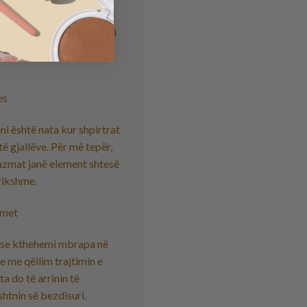
kultura, duke shërbyer si
rikës nga vdekja ose
es
i është nata kur shpirtrat
të gjallëve. Për më tepër,
azmat janë element shtesë
frikshme.
umet
ëse kthehemi mbrapa në
e me qëllim trajtimin e
a do të arrinin të
shtnin së bezdisuri.