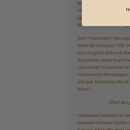
shtëpi, ose mblidhen së bas
N
Halloweeni që festohet so
ngjashmëri me festivalet r
dikur është mbështetur gje
Emri “Halloween” vjen nga
është një variacion i “All-
para të gjithë ditëve të she
ka pushime që përkojnë me
Lista rendit 10 simbolet k
Halloweenit dhe shpjegon s
shtrigat, fantazmat dhe të
histori.
Misri dhe 
Halloweeni festohet në vje
Samhain shënonte fundin e 
korrave. Misri dhe gruri ja