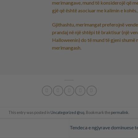
merimangave, mund të konsiderojë që me
gjë që është asociuar me kalimin e kohës,
Gjithashtu, merimangat preferojnë vendet
prandaj në një shtëpi të braktisur (një ven
Halloweenin) do të mund të gjeni shumë
merimangash.
This entry was posted in
Uncategorized @sq
. Bookmark the
permalink
.
Tendeca e ngjyrave dominuese t