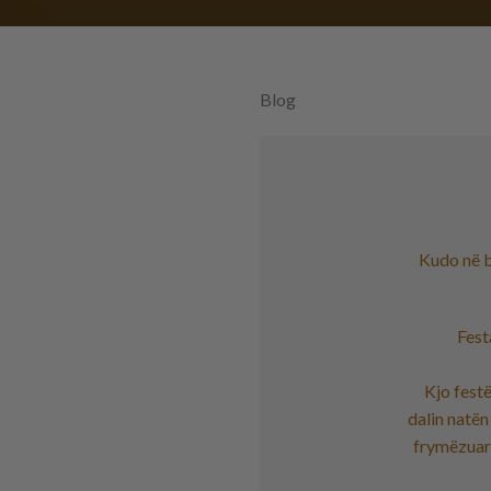
Blog
Kudo në bo
Fest
Kjo festë
dalin natën
frymëzuar 