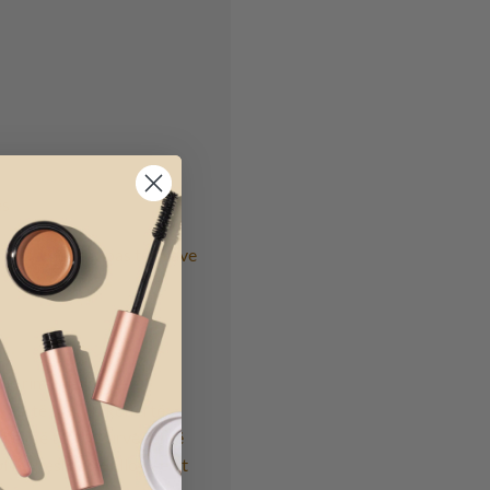
ës
të ndryshme, sipas të cilave
hin rimishërime të
ftësi të parashikonin të
otës së të vdekurve është
l i shpeshtë i Halloweenit