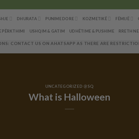
SHJE
DHURATA
PUNIME DORE
KOZMETIKË
FËMIJË
E PËRKTHIMI
USHQIM & GATIM
UDHËTIME & PUSHIME
RRETH N
NS: CONTACT US ON AHATSAPP AS THERE ARE RESTRICTION
UNCATEGORIZED @SQ
What is Halloween