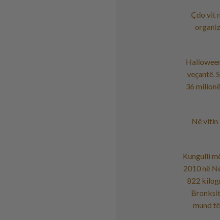
Çdo vit 
organiz
Halloween 
veçantë. S
36 milionë
Në vitin
Kungulli më
2010 në Ne
822 kilog
Bronksit
mund të 