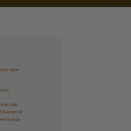
trave sipas
ë pas
ë të cilët
 frikshëm të
anë krijuar