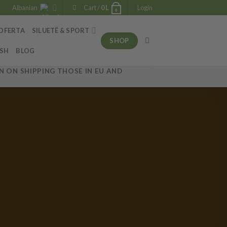
Albanian
Cart /
0
L
Login
0
OFERTA
SILUETË & SPORT
SHOP
ESH
BLOG
 ON SHIPPING THOSE IN EU AND