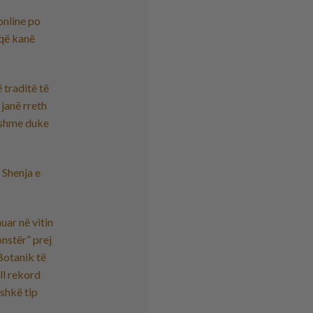
online po
 që kanë
 traditë të
 janë rreth
ryshme duke
 Shenja e
uar në vitin
nstër” prej
Botanik të
ll rekord
eshkë tip