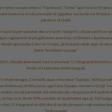
në rrjetet sociale online si “Facebook”, Twiter” apo forume të tjera 
ojnë konkurse të ndryshme për të zgjedhur kostumin më të bukur
përdorur të rinjtë.
mund të përcaktohet dhe si triumfi i sheqerit i cili personifikon një
ipas regjistrimit të përgjithshëm amerikan, në Shtetet e Bashkuara
 fëmijë nga mosha 5 deri në 13 vjeç, që trokasin nëpër dyer të nd
thënë “ëmbëlsirë ose pije”.
 2011, fëmijët amerikanë kanë konsumuar 11 kilogramë ëmbëlsira.
festës së Halloween është kungulli.
 i rëndë nimages 2 në botë, sipas rekordeve “Guinnes”, është prodh
w Richmond, në Wisconsin, nga Chris Stevens: fermeri rriti një “mo
ramësh, me një perimetër 4,6 metrash, që u ekspozua në Kopshtin 
, në Nju Jork. Rreth 90% e peshës së tij përbëhet nga uji. Një kungu
rritet 15 kilogramë në ditë dhe të arrijë përmasat e një makine br
“Volkswagen”.