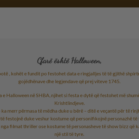
Çfarë është Halloween,
të , kohët e fundit po festohet data e ringjalljes të të gjithë shpir
gojëdhënave dhe legjendave që prej viteve 1745.
a e Halloween në SHBA, njihet si festa e dytë që festohet më shum
Krishtlindjeve.
 ka merr përmasa të mëdha duke u bërë – ditë e veçantë për të rinjt
 të festojnë duke veshur kostume që personifikojnë personazhë të
nga filmat thriller ose kostume të personasheve të show bizz që k
një stil të tyre.