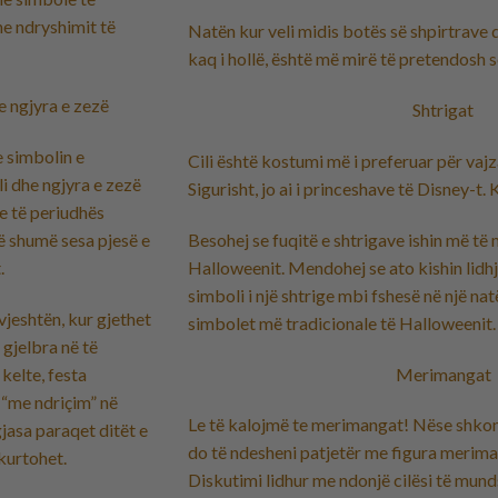
e ndryshimit të
Natën kur veli midis botës së shpirtrave 
kaq i hollë, është më mirë të pretendosh se
e ngjyra e zezë
Shtrigat
 simbolin e
Cili është kostumi më i preferuar për vaj
i dhe ngjyra e zezë
Sigurisht, jo ai i princeshave të Disney-t.
e të periudhës
Besohej se fuqitë e shtrigave ishin më të
ë shumë sesa pjesë e
Halloweenit. Mendohej se ato kishin lidhj
.
simboli i një shtrige mbi fshesë në një na
vjeshtën, kur gjethet
simbolet më tradicionale të Halloweenit.
 gjelbra në të
Merimangat
kelte, festa
 “me ndriçim” në
Le të kalojmë te merimangat! Nëse shkon
gjasa paraqet ditët e
do të ndesheni patjetër me figura merim
hkurtohet.
Diskutimi lidhur me ndonjë cilësi të mun