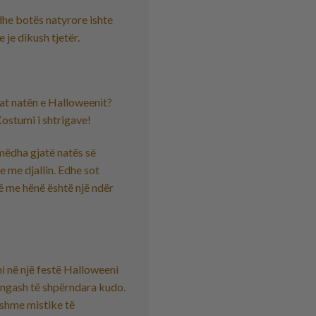
dhe botës natyrore ishte
 je dikush tjetër.
zat natën e Halloweenit?
 Kostumi i shtrigave!
 mëdha gjatë natës së
e me djallin. Edhe sot
të me hënë është një ndër
i në një festë Halloweeni
angash të shpërndara kudo.
dshme mistike të