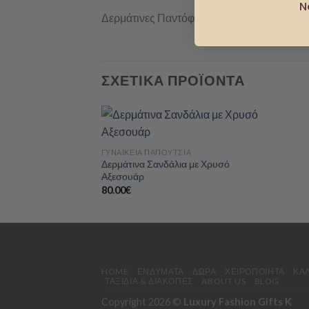
N
Δερμάτινες Παντόφλες Hellenic με Τετράγω
ΣΧΕΤΙΚΆ ΠΡΟΪΌΝΤΑ
+
ΓΥΝΑΙΚΕΊΑ ΠΑΠΟΎΤΣΙΑ
Δερμάτινα Σανδάλια με Χρυσό
Add to
Αξεσουάρ
wishlist
80.00
€
HOME
ΕΝΔΎΜΑΤΑ
ΔΏΡΑ
ΧΕΙΡΟΠΟΊΗΤΑ
ΚΑ
ΤΑΞΊΔΙΑ & ΔΙΑΚΟΠΈΣ
ABOUT US
BLOG
Copyright 2026 ©
Luxury Fashion Gifts K