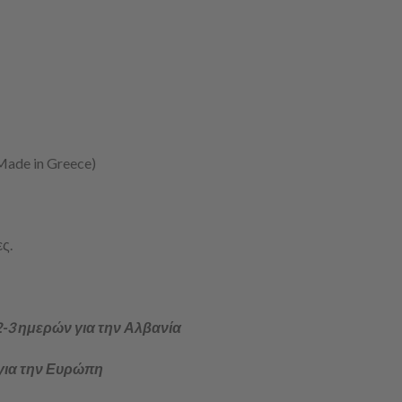
Made in Greece)
ς.
-3 ημερών για την Αλβανία
για την Ευρώπη