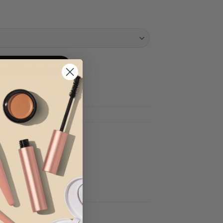
c με Τετράγωνη Πέτρα ποσότητα
Η ΣΤΟ ΚΑΛΆΘΙ
Add to wishlist
H-00001
αντόφλες