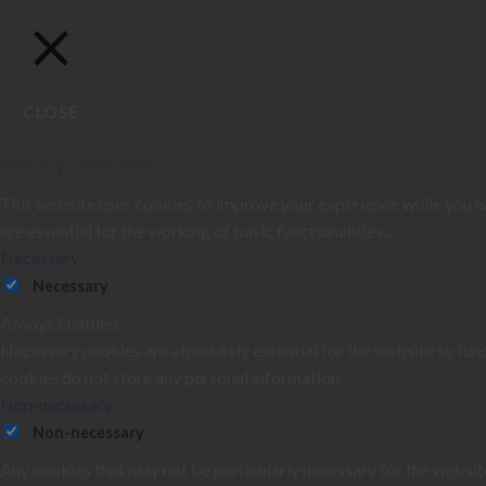
CLOSE
Privacy Overview
This website uses cookies to improve your experience while you na
are essential for the working of basic functionalities
...
Necessary
Necessary
Always Enabled
Necessary cookies are absolutely essential for the website to func
cookies do not store any personal information.
Non-necessary
Non-necessary
Any cookies that may not be particularly necessary for the website