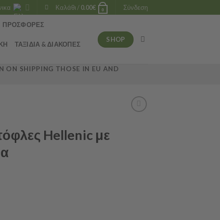
νικα
Καλάθι /
0.00
€
Σύνδεση
0
ΠΡΟΣΦΟΡΈΣ
SHOP
ΚΉ
ΤΑΞΊΔΙΑ & ΔΙΑΚΟΠΈΣ
 ON SHIPPING THOSE IN EU AND
όφλες Hellenic με
ρα