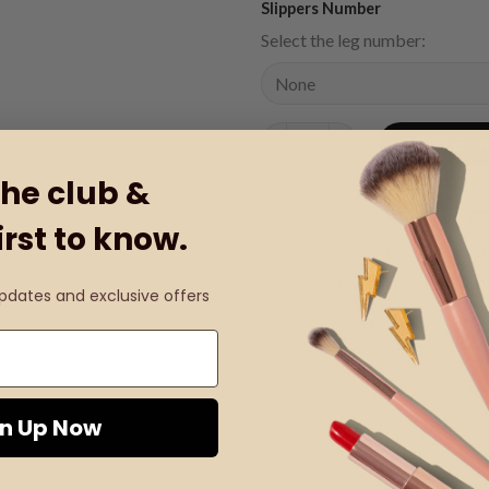
Slippers Number
Select the leg number:
Δερμάτινες Παντόφλες Helleni
ΠΡΟΣΘΉΚ
the club &
irst to know.
Κωδικός προϊόντος:
Product Code: S
Κατηγορίες:
Γυναικεία Παπούτσια
,
Π
updates and exclusive offers
gn Up Now