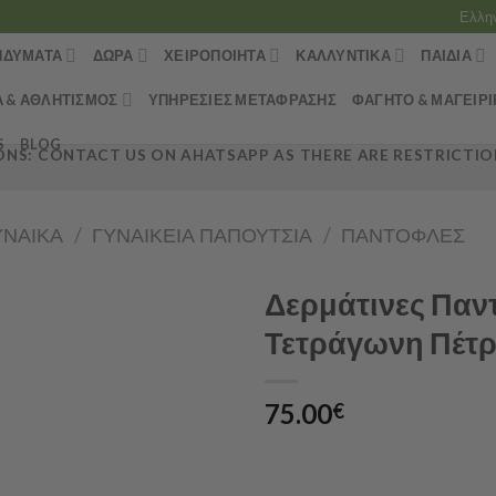
Ελλη
ΝΔΎΜΑΤΑ
ΔΏΡΑ
ΧΕΙΡΟΠΟΊΗΤΑ
ΚΑΛΛΥΝΤΙΚΆ
ΠΑΙΔΙΆ
Α & ΑΘΛΗΤΙΣΜΌΣ
ΥΠΗΡΕΣΊΕΣ ΜΕΤΆΦΡΑΣΗΣ
ΦΑΓΗΤΌ & ΜΑΓΕΙΡΙ
S
BLOG
NS: CONTACT US ON AHATSAPP AS THERE ARE RESTRICTION
ΥΝΑΊΚΑ
/
ΓΥΝΑΙΚΕΊΑ ΠΑΠΟΎΤΣΙΑ
/
ΠΑΝΤΌΦΛΕΣ
Δερμάτινες Παντ
Τετράγωνη Πέτ
75.00
€