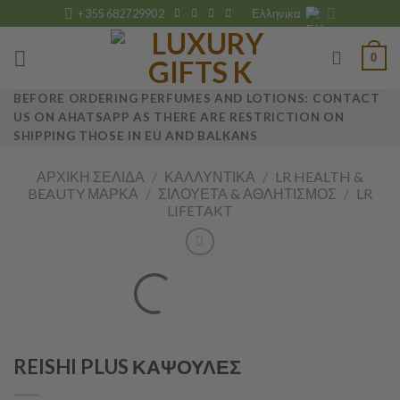
Skip
+355 682729902
Ελληνικα
to
content
0
BEFORE ORDERING PERFUMES AND LOTIONS: CONTACT
US ON AHATSAPP AS THERE ARE RESTRICTION ON
SHIPPING THOSE IN EU AND BALKANS
ΑΡΧΙΚΉ ΣΕΛΊΔΑ
/
ΚΑΛΛΥΝΤΙΚΆ
/
LR HEALTH &
BEAUTY ΜΆΡΚΑ
/
ΣΙΛΟΥΈΤΑ & ΑΘΛΗΤΙΣΜΌΣ
/
LR
LIFETAKT
REISHI PLUS ΚΑΨΟΥΛΕΣ