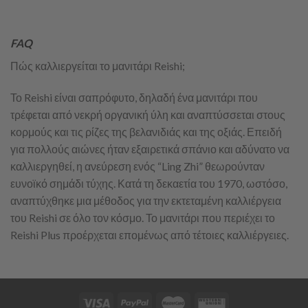
FAQ
Πώς καλλιεργείται το μανιτάρι Reishi;
Το Reishi είναι σαπρόφυτο, δηλαδή ένα μανιτάρι που
τρέφεται από νεκρή οργανική ύλη και αναπτύσσεται στους
κορμούς και τις ρίζες της βελανιδιάς και της οξιάς. Επειδή
για πολλούς αιώνες ήταν εξαιρετικά σπάνιο και αδύνατο να
καλλιεργηθεί, η ανεύρεση ενός “Ling Zhi” θεωρούνταν
ευνοϊκό σημάδι τύχης. Κατά τη δεκαετία του 1970, ωστόσο,
αναπτύχθηκε μια μέθοδος για την εκτεταμένη καλλιέργεια
του Reishi σε όλο τον κόσμο. Το μανιτάρι που περιέχει το
Reishi Plus προέρχεται επομένως από τέτοιες καλλιέργειες.