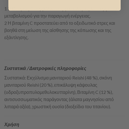
1 Η Βιταμίνη C συμβάλλει στη φυσιολογική λειτουργία του
μεταβολισμού για την παραγωγή ενέργειας.
2 Η βιταμίνη C προστατεύει από το οξειδωτικό στρες και
βοηθά στη μείωση της αίσθησης της κόπωσης και της
εξάντλησης.
Συστατικά / Διατροφικές πληροφορίες
Συστατικά: Εκχύλισμα μανιταριού Reishi (48 %), σκόνη
μανιταριού Reishi (20 %), επικάλυψη κάψουλας
(υδροξυπροπυλομεθυλοκυτταρίνη), Βιταμίνη C (12 %),
αντισυσσωματικός παράγοντας (άλατα μαγνησίου από
λιπαρά οξέα), χρωστική ουσία (διοξείδιο του τιτανίου).
Χρήση