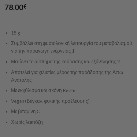
78.00
€
15 g
Συμβάλλει στη φυσιολογική λειτουργία του μεταβολισμού
για την παραγωγή ενέργειας 1
Μειώνει το αίσθημα της κούρασης και εξάντλησης 2
Αποτελεί για χιλιετίες μέρος της παράδοσης της Άπω
Ανατολής
Με εκχύλισμα και σκόνη Reishi
Vegan (Βέγκαν, φυτικής προέλευσης)
Με βιταμίνη C
Χωρίς λακτόζη