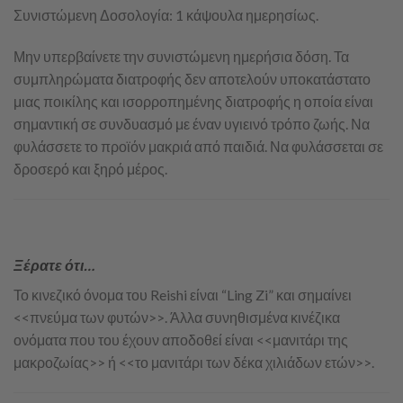
Συνιστώμενη Δοσολογία: 1 κάψουλα ημερησίως.
Μην υπερβαίνετε την συνιστώμενη ημερήσια δόση. Τα
συμπληρώματα διατροφής δεν αποτελούν υποκατάστατο
μιας ποικίλης και ισορροπημένης διατροφής η οποία είναι
σημαντική σε συνδυασμό με έναν υγιεινό τρόπο ζωής. Να
φυλάσσετε το προϊόν μακριά από παιδιά. Να φυλάσσεται σε
δροσερό και ξηρό μέρος.
Ξέρατε ότι…
Το κινεζικό όνομα του Reishi είναι “Ling Zi” και σημαίνει
<<πνεύμα των φυτών>>. Άλλα συνηθισμένα κινέζικα
ονόματα που του έχουν αποδοθεί είναι <<μανιτάρι της
μακροζωίας>> ή <<το μανιτάρι των δέκα χιλιάδων ετών>>.