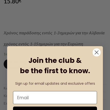
15.80
€
Χρόνος παράδοσης εντός 1-3 ημερών για την Αλβανία
χρόνος εντός 1-15 ημερών για την Ευρώπη
1 σε απόθεμα
Join the club &
ΠΡΟΣΘΉΚΗ ΣΤΟ ΚΑΛΆΘΙ
be the first to know.
Add to wishlist
Sign up for email updates and exclusive offers
Κωδικός προϊόντος:
Mac-2088-02
Κατηγορίες:
MAC
,
Σκιά Ματιών
Ετικέτα:
Mac 16 colore Brusher 4