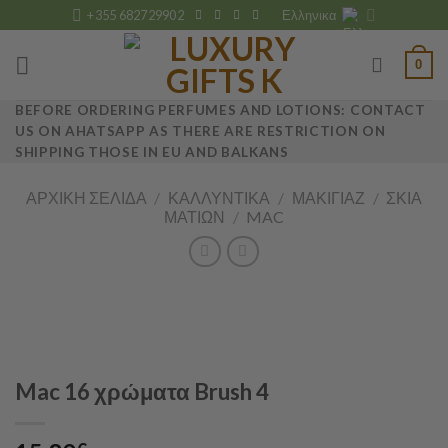
Skip
+355 682729902
Ελληνικα
to
content
0
BEFORE ORDERING PERFUMES AND LOTIONS: CONTACT
US ON AHATSAPP AS THERE ARE RESTRICTION ON
SHIPPING THOSE IN EU AND BALKANS
ΑΡΧΙΚΉ ΣΕΛΊΔΑ
/
ΚΑΛΛΥΝΤΙΚΆ
/
ΜΑΚΙΓΙΆΖ
/
ΣΚΙΆ
ΜΑΤΙΏΝ
/
MAC
Mac 16 χρώματα Brush 4