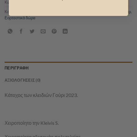
Κωδικός προϊόντος:
V-KH-00001
Κατηγορίες:
Εορταστικά δώρα
,
Γυναικεία Αξεσουάρ
,
Γυναικεία Αξεσουάρ
,
Εορταστικά δώρα
ΠΕΡΙΓΡΑΦΉ
ΑΞΙΟΛΟΓΉΣΕΙΣ (0)
Κάτοχος των κλειδιών Γούρι 2023.
Χειροποίητο την Kleivis S.
Χειροποίητα αξεσουάρ πολυτελείας