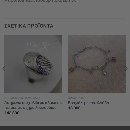
ΣΧΕΤΙΚΆ ΠΡΟΪΌΝΤΑ
Add to
Add to
wishlist
wishlist
ΑΣΗΜΈΝΙΑ ΚΟΣΜΉΜΑΤΑ
ΒΡΑΧΌΛΙΑ
Ασημένιο δαχτυλίδι με πλάκα σε
Βραχιόλι με πεταλούδα
πέτρες σε σχήμα λουλουδιού
18.00
€
146.80
€