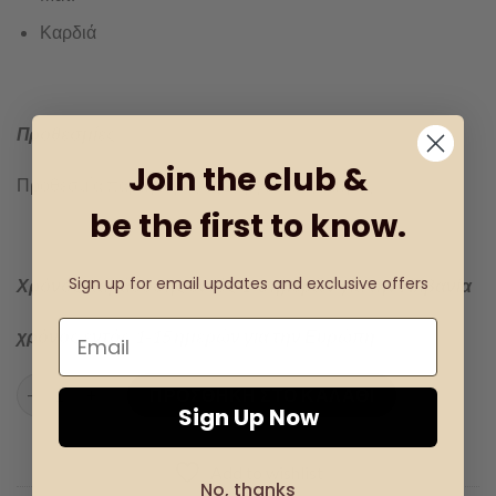
Καρδιά
Προθεσμίες
Join the club &
Προθεσμία παραγωγής: 1-2 εργάσιμες ημέρες
be the first to know.
Sign up for email updates and exclusive offers
Χρόνος παράδοσης εντός 1-3 ημερών για την Αλβανία
χρόνος εντός 1-15 ημερών για την Ευρώπη
Κάτοχος των κλειδιών Γούρι 2023 ποσότητα
ΠΡΟΣΘΉΚΗ ΣΤΟ ΚΑΛΆΘΙ
Sign Up Now
Add to wishlist
No, thanks