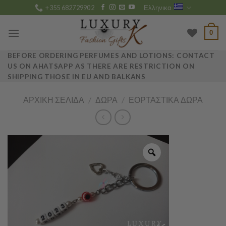
Skip
+355 682729902
Ελληνικα
to
content
0
BEFORE ORDERING PERFUMES AND LOTIONS: CONTACT
US ON AHATSAPP AS THERE ARE RESTRICTION ON
SHIPPING THOSE IN EU AND BALKANS
ΑΡΧΙΚΉ ΣΕΛΊΔΑ
/
ΔΏΡΑ
/
ΕΟΡΤΑΣΤΙΚΆ ΔΏΡΑ