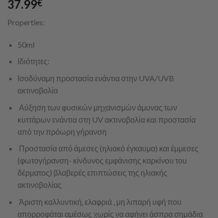
37.99
€
Properties:
50ml
Ιδιότητες:
Ισοδύναμη προστασία ενάντια στην UVA/UVB
ακτινοβολία
Αύξηση των φυσικών μηχανισμών άμυνας των
κυττάρων ενάντια στη UV ακτινοβολία και προστασία
από την πρόωρη γήρανση
Προστασία από άμεσες (ηλιακό έγκαυμα) και έμμεσες
(φωτογήρανση- κίνδυνος εμφάνισης καρκίνου του
δέρματος) βλαβερές επιπτώσεις της ηλιακής
ακτινοβολίας
Άριστη καλλυντική, ελαφριά , μη λιπαρή υφή που
απορροφάται αμέσως χωρίς να αφήνει άσπρα σημάδια