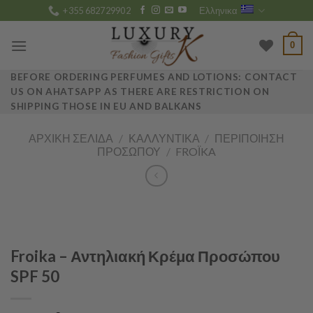
Skip
+355 682729902
Ελληνικα
to
content
0
BEFORE ORDERING PERFUMES AND LOTIONS: CONTACT
US ON AHATSAPP AS THERE ARE RESTRICTION ON
SHIPPING THOSE IN EU AND BALKANS
ΑΡΧΙΚΉ ΣΕΛΊΔΑ
/
ΚΑΛΛΥΝΤΙΚΆ
/
ΠΕΡΙΠΟΊΗΣΗ
ΠΡΟΣΏΠΟΥ
/
FROΪKA
Froika – Αντηλιακή Κρέμα Προσώπου
SPF 50