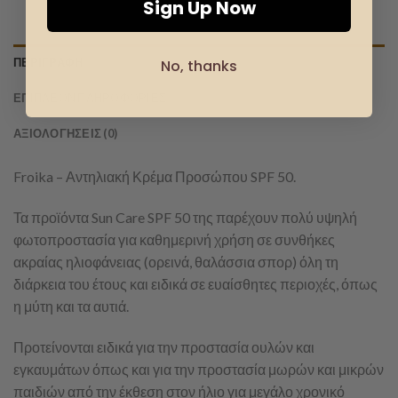
Sign Up Now
ΠΕΡΙΓΡΑΦΉ
No, thanks
ΕΠΙΠΛΈΟΝ ΠΛΗΡΟΦΟΡΊΕΣ
ΑΞΙΟΛΟΓΉΣΕΙΣ (0)
Froika – Αντηλιακή Κρέμα Προσώπου SPF 50.
Τα προϊόντα Sun Care SPF 50 της παρέχουν πολύ υψηλή
φωτοπροστασία για καθημερινή χρήση σε συνθήκες
ακραίας ηλιοφάνειας (ορεινά, θαλάσσια σπορ) όλη τη
διάρκεια του έτους και ειδικά σε ευαίσθητες περιοχές, όπως
η μύτη και τα αυτιά.
Προτείνονται ειδικά για την προστασία ουλών και
εγκαυμάτων όπως και για την προστασία μωρών και μικρών
παιδιών από την έκθεση στον ήλιο για μεγάλο χρονικό