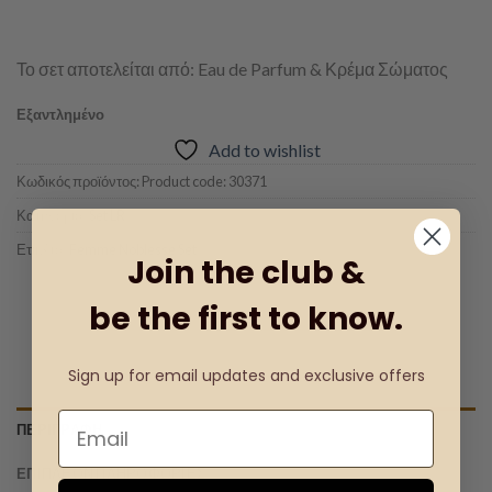
Το σετ αποτελείται από: Eau de Parfum & Κρέμα Σώματος
Εξαντλημένο
Add to wishlist
Κωδικός προϊόντος:
Product code: 30371
Κατηγορία:
Set LR
Ετικέτα:
Femme Noblesse Set
Join the club &
be the first to know.
Sign up for email updates and exclusive offers
ΠΕΡΙΓΡΑΦΉ
ΕΠΙΠΛΈΟΝ ΠΛΗΡΟΦΟΡΊΕΣ