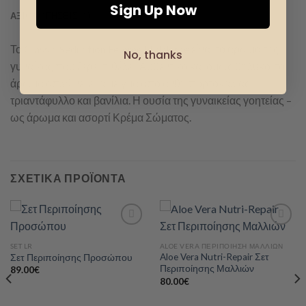
Sign Up Now
ΑΞΙΟΛΟΓΉΣΕΙΣ (0)
Το Classic Seduction Femme Noblesse είναι το άρωμα της
No, thanks
γυναίκας που ξέρει τι θέλει. Αυθεντικό και όμως θηλυκό, το
άρωμα απλώνει ένα μείγμα από άνθη πορτοκαλιάς,
τριαντάφυλλο και βανίλια. Η ουσία της γυναικείας γοητείας –
ως άρωμα και ασορτί Κρέμα Σώματος.
ΣΧΕΤΙΚΆ ΠΡΟΪΌΝΤΑ
SET LR
ALOE VERA ΠΕΡΙΠΟΊΗΣΗ ΜΑΛΛΙΏΝ
Aloe Vera Nutri-Repair Σετ
Σετ Περιποίησης Προσώπου
Add to
Add to
Περιποίησης Μαλλιών
wishlist
wishlist
89.00
€
80.00
€