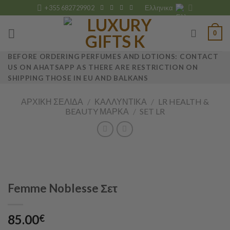
Skip
+355 682729902
Ελληνικα
to
content
0
BEFORE ORDERING PERFUMES AND LOTIONS: CONTACT
US ON AHATSAPP AS THERE ARE RESTRICTION ON
SHIPPING THOSE IN EU AND BALKANS
ΑΡΧΙΚΉ ΣΕΛΊΔΑ
/
ΚΑΛΛΥΝΤΙΚΆ
/
LR HEALTH &
BEAUTY ΜΆΡΚΑ
/
SET LR
Femme Noblesse Σετ
85.00
€