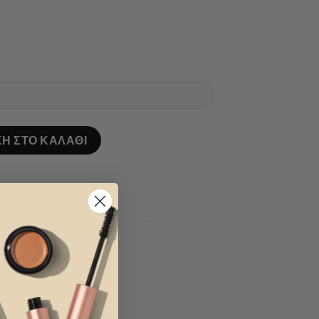
άφυλλο ποσότητα
Η ΣΤΟ ΚΑΛΆΘΙ
Add to wishlist
B-00008
μένα Λουλούδια