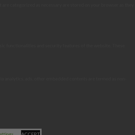
t are categorized as necessary are stored on your browser as they
ic functionalities and security features of the website. These
 via analytics, ads, other embedded contents are termed as non-
ettings
ACCEPT