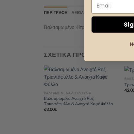
ΠΕΡΙΓΡΑΦΉ
ΑΞΙΟΛΟΓΉΣΕΙΣ (0)
Si
Βαλσαμωμένο Κίτρινο Τριαντάφυλλο.
N
ΣΧΕΤΙΚΆ ΠΡΟΪΌΝΤΑ
+
ΒΑΛΣ
+
Τρια
42.0
Add to
ΒΑΛΣΑΜΩΜΈΝΑ ΛΟΥΛΟΎΔΙΑ
wishlist
Βαλσαμωμένο Ανοιχτό Ροζ
Τριαντάφυλλο & Ανοιχτό Καφέ Φύλλο
63.00
€