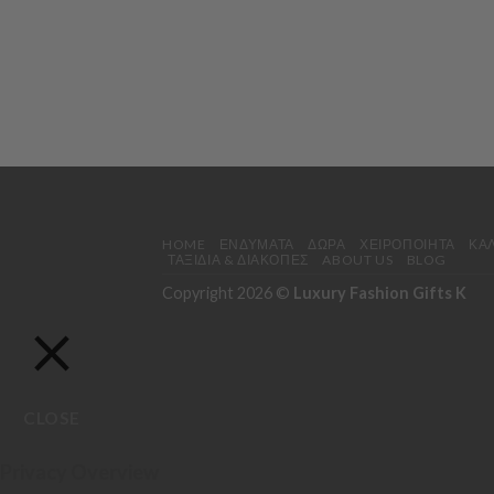
HOME
ΕΝΔΎΜΑΤΑ
ΔΏΡΑ
ΧΕΙΡΟΠΟΊΗΤΑ
ΚΑ
ΤΑΞΊΔΙΑ & ΔΙΑΚΟΠΈΣ
ABOUT US
BLOG
Copyright 2026 ©
Luxury Fashion Gifts K
CLOSE
Privacy Overview