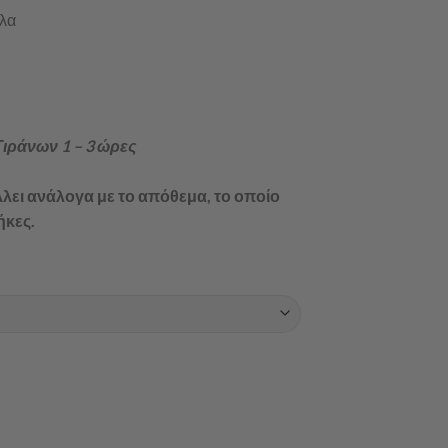
λα
ιράνων 1 – 3 ώρες
λλει ανάλογα με το απόθεμα, το οποίο
ήκες.