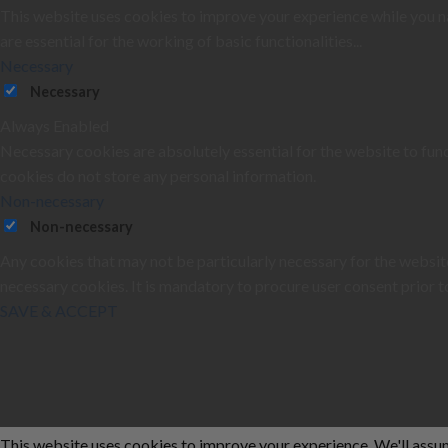
This website uses cookies to improve your experience while you na
are essential for the working of basic functionalities
...
Necessary
Necessary
Always Enabled
Necessary cookies are absolutely essential for the website to func
cookies do not store any personal information.
Non-necessary
Non-necessary
Any cookies that may not be particularly necessary for the website
necessary cookies. It is mandatory to procure user consent prior t
SAVE & ACCEPT
This website uses cookies to improve your experience. We'll assume