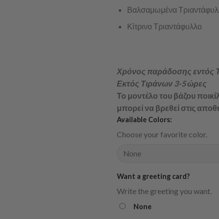
Βαλσαμωμένα Τριαντάφυλ
Κίτρινο Τριαντάφυλλο
Χρόνος παράδοσης εντός Τ
Εκτός Τιράνων 3-5 ώρες
Το μοντέλο του βάζου ποικί
μπορεί να βρεθεί στις αποθ
Available Colors:
Choose your favorite color.
Want a greeting card?
Write the greeting you want.
None