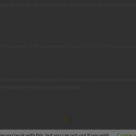
vigate through the website. Out of these cookies, the cookies tha
tion properly. This category only includes cookies that ensures bas
 to function and is used specifically to collect user personal data
o running these cookies on your website.
 you're ok with this, but you can opt-out if you wish.
Cookie s