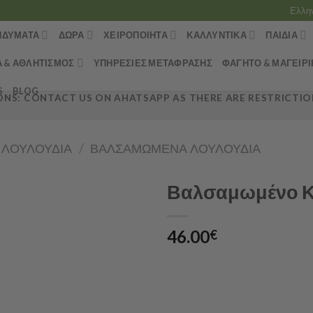
Ελλη
ΝΔΎΜΑΤΑ
ΔΏΡΑ
ΧΕΙΡΟΠΟΊΗΤΑ
ΚΑΛΛΥΝΤΙΚΆ
ΠΑΙΔΙΆ
Α & ΑΘΛΗΤΙΣΜΌΣ
ΥΠΗΡΕΣΊΕΣ ΜΕΤΆΦΡΑΣΗΣ
ΦΑΓΗΤΌ & ΜΑΓΕΙΡΙ
S
BLOG
NS: CONTACT US ON AHATSAPP AS THERE ARE RESTRICTION
 ΛΟΥΛΟΎΔΙΑ
/
ΒΑΛΣΑΜΩΜΈΝΑ ΛΟΥΛΟΎΔΙΑ
Βαλσαμωμένο Κ
46.00
€