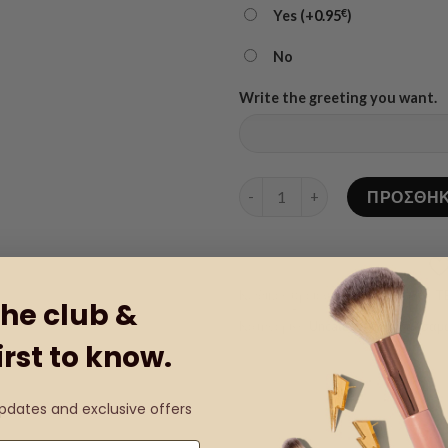
€
Yes (+
0.95
)
No
Write the greeting you want.
Βαλσαμωμένο Κίτρινο Τριαντ
ΠΡΟΣΘΉΚ
Κωδικός προϊόντος:
Product Code: T
the club &
Κατηγορίες:
Uncategorized
,
Βαλσαμω
irst to know.
updates and exclusive offers