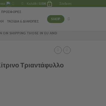
νικα
Καλάθι /
0.00
€
Σύνδεση
0
ΠΡΟΣΦΟΡΈΣ
SHOP
ΚΉ
ΤΑΞΊΔΙΑ & ΔΙΑΚΟΠΈΣ
 ON SHIPPING THOSE IN EU AND
ίτρινο Τριαντάφυλλο