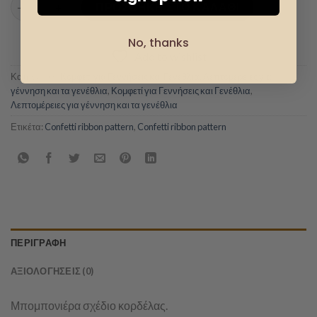
Μπομπονιέρα σχέδιο κορδέλας ποσότητα
ΠΡΟΣΘΉΚΗ ΣΤΟ ΚΑΛΆΘΙ
No, thanks
Add to wishlist
Κατηγορίες:
Κομφετί για Γεννήσεις και Γενέθλια
,
Λεπτομέρειες για
γέννηση και τα γενέθλια
,
Κομφετί για Γεννήσεις και Γενέθλια
,
Λεπτομέρειες για γέννηση και τα γενέθλια
Ετικέτα:
Confetti ribbon pattern
,
Confetti ribbon pattern
ΠΕΡΙΓΡΑΦΉ
ΑΞΙΟΛΟΓΉΣΕΙΣ (0)
Μπομπονιέρα σχέδιο κορδέλας.