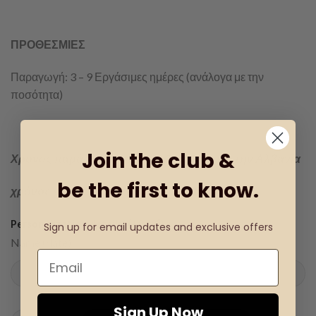
ΠΡΟΘΕΣΜΙΕΣ
Παραγωγή: 3 – 9 Εργάσιμες ημέρες (ανάλογα με την
ποσότητα)
Join the club &
Χρόνος παράδοσης εντός 1-3 ημερών για την Αλβανία
be the first to know.
χρόνος εντός 1-15 ημερών για την Ευρώπη
€
Personalization details: (+
0.18
)
Sign up for email updates and exclusive offers
Name (date)
Sign Up Now