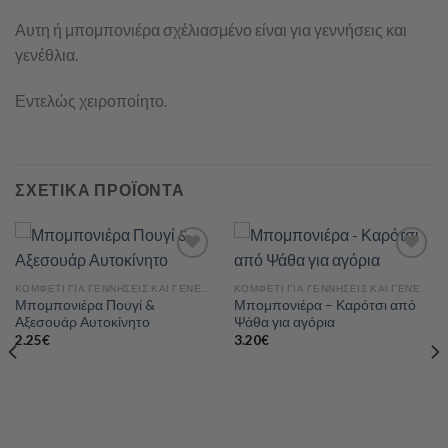
Αυτη ή μπομπονιέρα σχέλιασμένο είναι για γεννήσεις και
γενέθλια.
Εντελώς χειροποίητο.
ΣΧΕΤΙΚΆ ΠΡΟΪΌΝΤΑ
ΚΟΜΦΕΤΊ ΓΙΑ ΓΕΝΝΉΣΕΙΣ ΚΑΙ ΓΕΝΈΘΛΙΑ
ΚΟΜΦΕΤΊ ΓΙΑ ΓΕΝΝΉΣΕΙΣ ΚΑΙ ΓΕΝΈΘΛΙΑ
Μπομπονιέρα Πουγί &
Μπομπονιέρα – Καρότσι από
Add to
Add to
Αξεσουάρ Αυτοκίνητο
Ψάθα για αγόρια
wishlist
wishlist
2.25
€
3.20
€