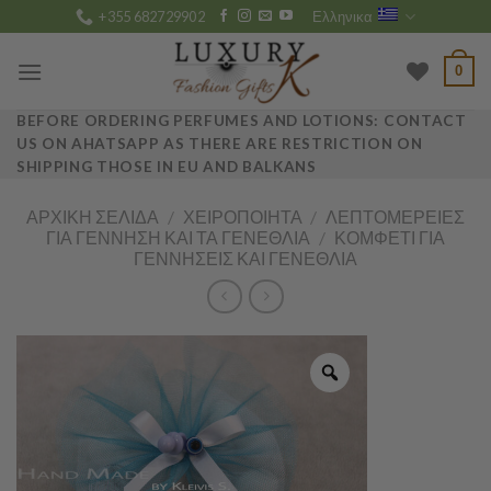
Skip
+355 682729902
Ελληνικα
to
content
0
BEFORE ORDERING PERFUMES AND LOTIONS: CONTACT
US ON AHATSAPP AS THERE ARE RESTRICTION ON
SHIPPING THOSE IN EU AND BALKANS
ΑΡΧΙΚΉ ΣΕΛΊΔΑ
/
ΧΕΙΡΟΠΟΊΗΤΑ
/
ΛΕΠΤΟΜΈΡΕΙΕΣ
ΓΙΑ ΓΈΝΝΗΣΗ ΚΑΙ ΤΑ ΓΕΝΈΘΛΙΑ
/
ΚΟΜΦΕΤΊ ΓΙΑ
ΓΕΝΝΉΣΕΙΣ ΚΑΙ ΓΕΝΈΘΛΙΑ