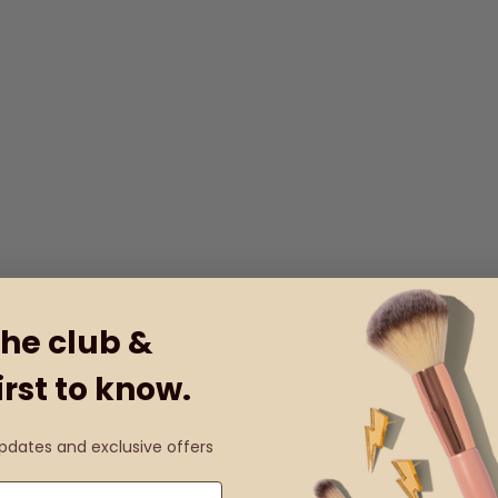
the club &
irst to know.
updates and exclusive offers