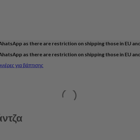
AhatsApp as there are restriction on shipping those in EU an
AhatsApp as there are restriction on shipping those in EU an
ιέρες για βάπτισης
άντζα