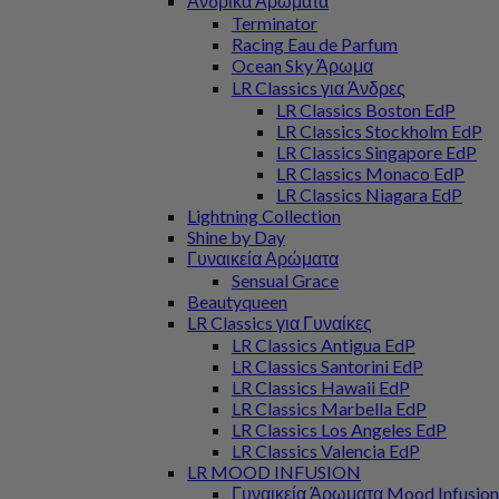
Ανδρικά Αρώματα
Terminator
Racing Eau de Parfum
Ocean Sky Άρωμα
LR Classics για Άνδρες
LR Classics Boston EdP
LR Classics Stockholm EdP
LR Classics Singapore EdP
LR Classics Monaco EdP
LR Classics Niagara EdP
Lightning Collection
Shine by Day
Γυναικεία Αρώματα
Sensual Grace
Beautyqueen
LR Classics για Γυναίκες
LR Classics Antigua EdP
LR Classics Santorini EdP
LR Classics Hawaii EdP
LR Classics Marbella EdP
LR Classics Los Angeles EdP
LR Classics Valencia EdP
LR MOOD INFUSION
Γυναικεία Άρωματα Mood Infusion