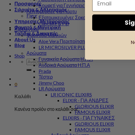
Προσφορές
Κομφετί για Γεννήσεις και Γενέθλια
Σιλουέτα & Αθλητισμός
Λεπτομέρειες για Πάρτυ
Figur
Εξατομικευμένες Σοκολάτες
Υπηρεσίες Μετάφρασης
Si
Cupcake & Pip
Φαγητό & Μαγειρική
Καλλυντικά
Ταξίδια & Διακοπές
Φροντίδα Μαλλιών
About Us
Aloe Vera Περιποίηση Μαλλιών
N
Blog
LR MICROSILVER PLUS
Αρώματα
Shop
Γυναικεία Αρώματα Η.Π.Α
Αναζήτηση
Ανδρικά Αρώματα Η.Π.Α
για:
Prada
Τέστερ
Jimmy Choo
0
LR Αρώματα
LR ICONIC ELIXIRS
Καλάθι
ELIXIR - ΓΙΑ ΑΝΔΡΕΣ
GLORIOUS ELIXIR
Κανένα προϊόν στο καλάθι σας.
FAMOUS ELIXIR
ELIXIRS - ΓΙΑ ΓΥΝΑΙΚΕΣ
GLORIOUS ELIXIR
FAMOUS ELIXIR