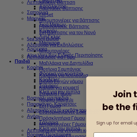
DeepFresh
Λεπτομέρειες Βάπτιση
Αφρόλουτρο
Λαμπάδες Βάπτισης
Σαπούνια
Oil Set
Μακιγιάζ
Μπομπονιέρες για βάπτισης
Σκιά Ματιών
Προσκλήσεις Βάπτισης
Κραγιόν
Σετ Βάπτισης για τον Νονό
Λιπ Γκλος
Sea Shell Δώρα
Μάσκαρα
Αξεσουάρ για Εκδηλώσεις
Αρώματα
Μπουτονιέρες
Aloe Vera Box Ειδικής Περιποίησης
Λεπτομέρειες για Γάμο
Παιδιά
Μαξιλάρια για Δαχτυλίδια
Κορίτσι
Ποτήρια Σαμπάνιας
Φόρεμα για κορίτσια
Καλάθια για λουλούδια
Κορδέλες
Βιβλίο Ευχών γάμου
Σαλιάρες
Καλάθι για κομφετί
Join 
Κλιπ για την πιπίλα
Στέφανα Γάμου
Βραχιόλι για παιδιά
Νυφικό Μαντήλι
Παραμάνες- Καρφίτσες
be the f
Σετ Γάμου
Αξεσουάρ για το κρεβάτι του μωρού
Εξατομικευμένες Σοκολάτες
Αγόρι
Πρόσκλητήρια Γάμου
Σάλιαρια
Sign up for email 
Μπομπονιέρες Γάμου
Κλιπ για την πιπίλα
Λεπτομέρειες για γέννηση και τα γενέθλια
Βρεφική Περιποίηση
Πρόσκληση Γέννησης & Γενεθλίων