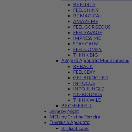
BE FLIRTY
FEEL SHINY
BE MAGICAL
AMAZE ME
FEEL GORGEOUS
FEEL SAVAGE
IMPRESS ME
STAY CALM
FEEL COMFY
THINK BIG
Ανδρικά Αρώματα Mood Infusion
BE BACK
FEEL SEXY
GET ADDICTED
IN FOCUS
INTO JUNGLE
NO BOUNDS
THINK WILD
BE CHEERFUL
Shine by Night
MEU by Cristina Ferreira
Γυναικεία Αρώματα
Brilliant Look