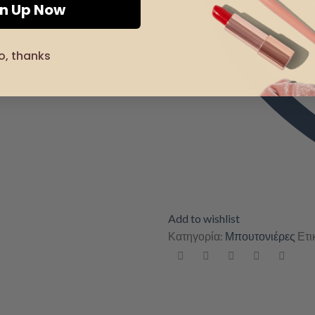
gn Up Now
o, thanks
Add to wishlist
Κατηγορία:
Μπουτονιέρες
Ετι