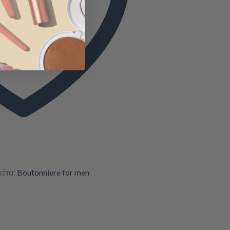
κέτα:
Boutonniere for men