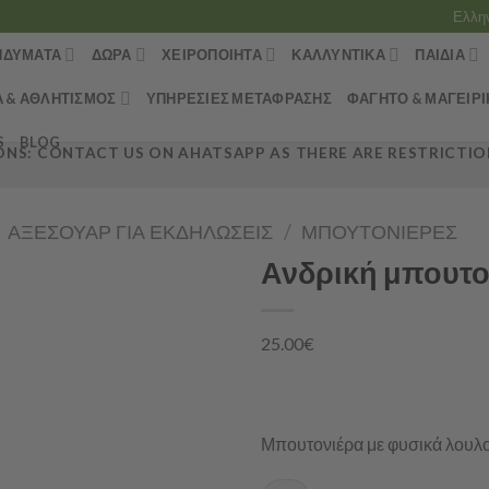
Ελλη
ΝΔΎΜΑΤΑ
ΔΏΡΑ
ΧΕΙΡΟΠΟΊΗΤΑ
ΚΑΛΛΥΝΤΙΚΆ
ΠΑΙΔΙΆ
Α & ΑΘΛΗΤΙΣΜΌΣ
ΥΠΗΡΕΣΊΕΣ ΜΕΤΆΦΡΑΣΗΣ
ΦΑΓΗΤΌ & ΜΑΓΕΙΡΙ
S
BLOG
NS: CONTACT US ON AHATSAPP AS THERE ARE RESTRICTION
ΑΞΕΣΟΥΆΡ ΓΙΑ ΕΚΔΗΛΏΣΕΙΣ
/
ΜΠΟΥΤΟΝΙΈΡΕΣ
Ανδρική μπουτο
25.00
€
Μπουτονιέρα με φυσικά λουλο