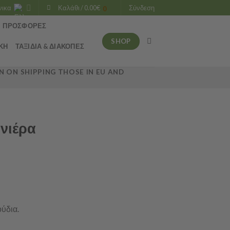
νικα
Καλάθι /
0.00
€
Σύνδεση
0
ΠΡΟΣΦΟΡΈΣ
SHOP
ΚΉ
ΤΑΞΊΔΙΑ & ΔΙΑΚΟΠΈΣ
 ON SHIPPING THOSE IN EU AND
νιέρα
ύδια.