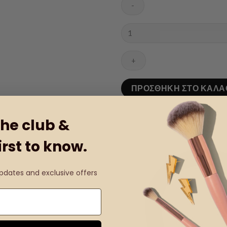
Ανδρική
μπουτονιέρα
ποσότητα
ΠΡΟΣΘΉΚΗ ΣΤΟ ΚΑΛΆ
the club &
irst to know.
updates and exclusive offers