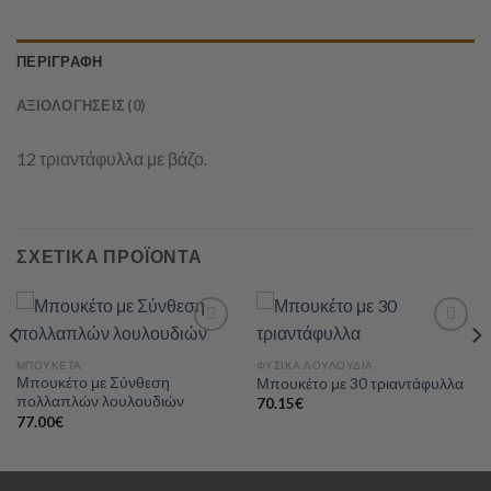
ΠΕΡΙΓΡΑΦΉ
ΑΞΙΟΛΟΓΉΣΕΙΣ (0)
12 τριαντάφυλλα με βάζο.
ΣΧΕΤΙΚΆ ΠΡΟΪΌΝΤΑ
ΜΠΟΥΚΈΤΑ
ΦΥΣΙΚΆ ΛΟΥΛΟΎΔΙΑ
Μπουκέτο με Σύνθεση
Μπουκέτο με 30 τριαντάφυλλα
Add to
Add to
πολλαπλών λουλουδιών
wishlist
wishlist
70.15
€
77.00
€