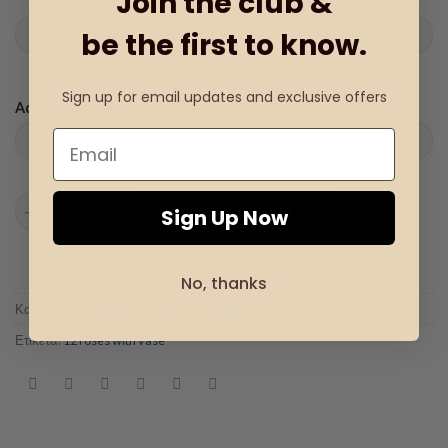
Join the club &
be the first to know.
Sign up for email updates and exclusive offers
€
Add flowers: pieces
*
(+
2.50
)
12 τριαντάφυλλα με βάζο ποσότητα
ΠΡΟΣΘΉΚΗ ΣΤΟ ΚΑΛΆΘΙ
Sign Up Now
Add to wishlist
No, thanks
Κατηγορίες:
Συνθέσεις
,
Φυσικά Λουλούδια
Ετικέτα:
12 roses with vase