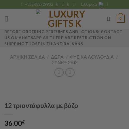
Skip
+355 682729902
Ελληνικα
to
content
0
BEFORE ORDERING PERFUMES AND LOTIONS: CONTACT
US ON AHATSAPP AS THERE ARE RESTRICTION ON
SHIPPING THOSE IN EU AND BALKANS
ΑΡΧΙΚΉ ΣΕΛΊΔΑ
/
ΔΏΡΑ
/
ΦΥΣΙΚΆ ΛΟΥΛΟΎΔΙΑ
/
ΣΥΝΘΈΣΕΙΣ
12 τριαντάφυλλα με βάζο
36.00
€