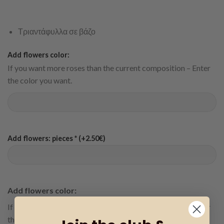
Τριαντάφυλλα σε βάζο
Add flowers color:
If you want more roses than the current composition – Enter
the color you want.
Add flowers: pieces * (+2.50€)
Add flowers color:
If you want more roses than the current composition – Enter
the color you want.