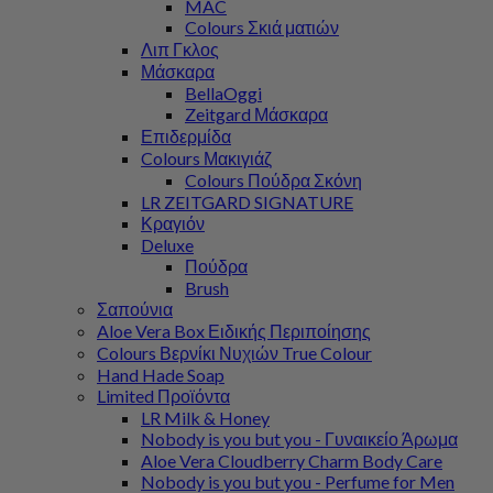
MAC
Colours Σκιά ματιών
Λιπ Γκλος
Μάσκαρα
BellaOggi
Zeitgard Μάσκαρα
Επιδερμίδα
Colours Μακιγιάζ
Colours Πούδρα Σκόνη
LR ZEITGARD SIGNATURE
Κραγιόν
Deluxe
Πούδρα
Brush
Σαπούνια
Aloe Vera Box Ειδικής Περιποίησης
Colours Βερνίκι Νυχιών True Colour
Hand Hade Soap
Limited Προϊόντα
LR Milk & Honey
Nobody is you but you - Γυναικείο Άρωμα
Aloe Vera Cloudberry Charm Body Care
Nobody is you but you - Perfume for Men