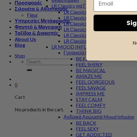
Προσφορές
LR Classics για Γυναίκες
Σιλουέτα & Αθλητισμός
LR Classics Antigua EdP
Figur
LR Classics Santorini EdP
Υπηρεσίες Μετάφρασης
Si
LR Classics Hawaii EdP
Φαγητό & Μαγειρική
LR Classics Marbella EdP
Ταξίδια & Διακοπές
LR Classics Los Angeles EdP
About Us
LR Classics Valencia EdP
N
Blog
LR MOOD INFUSION
Γυναικεία Άρωματα Mood Infusion
Shop
BE FLIRTY
Search
FEEL SHINY
for:
BE MAGICAL
AMAZE ME
FEEL GORGEOUS
0
FEEL SAVAGE
IMPRESS ME
Cart
STAY CALM
FEEL COMFY
No products in the cart.
THINK BIG
Ανδρικά Αρώματα Mood Infusion
BE BACK
FEEL SEXY
GET ADDICTED