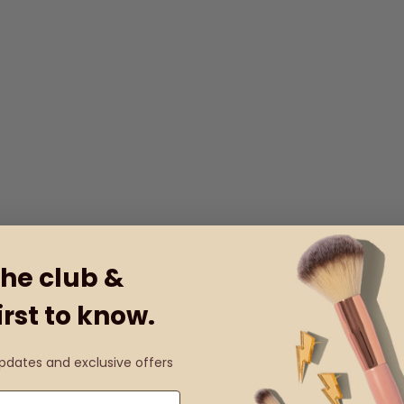
the club &
irst to know.
updates and exclusive offers