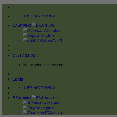
Skip
to
+355 682729902
content
Ελληνικα
Albanian
English
Ελληνικα
Cart /
0.00
€
0
No products in the cart.
Login
+355 682729902
Ελληνικα
Albanian
English
Ελληνικα