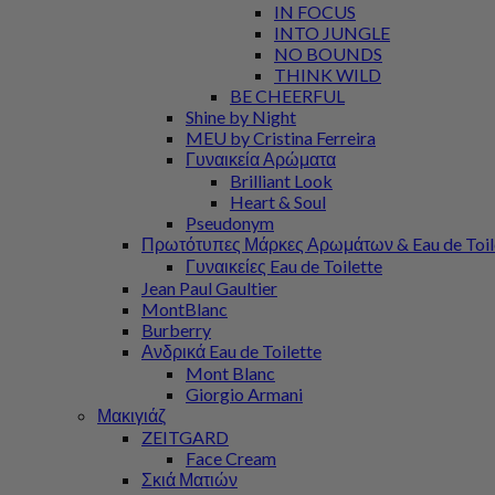
IN FOCUS
INTO JUNGLE
NO BOUNDS
THINK WILD
BE CHEERFUL
Shine by Night
MEU by Cristina Ferreira
Γυναικεία Αρώματα
Brilliant Look
Heart & Soul
Pseudonym
Πρωτότυπες Μάρκες Αρωμάτων & Eau de Toil
Γυναικείες Eau de Toilette
Jean Paul Gaultier
MontBlanc
Burberry
Ανδρικά Eau de Toilette
Mont Blanc
Giorgio Armani
Μακιγιάζ
ZEITGARD
Face Cream
Σκιά Ματιών