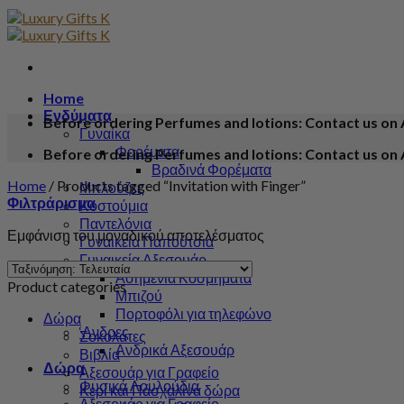
Home
Ενδύματα
Before ordering Perfumes and lotions: Contact us on 
Γυναίκα
Φορέματα
Before ordering Perfumes and lotions: Contact us on 
Βραδινά Φορέματα
Home
/
Products tagged “Invitation with Finger”
Μπλούζες
Φιλτράρισμα
Κοστούμια
Παντελόνια
Εμφάνιση του μοναδικού αποτελέσματος
Γυναικεία Παπούτσια
Γυναικεία Αξεσουάρ
Ασημένια Κοσμήματα
Product categories
Μπιζού
Πορτοφόλι για τηλεφώνο
Δώρα
‘Ανδρες
Σοκολάτες
Ανδρικά Αξεσουάρ
Βιβλία
Δώρα
Αξεσουάρ για Γραφείο
Φυσικά Λουλούδια
Κερί και Πάσχαλίνα δώρα
Αξεσουάρ για Γραφείο