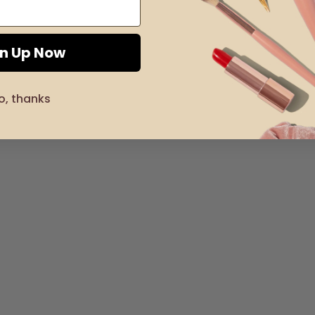
gn Up Now
o, thanks