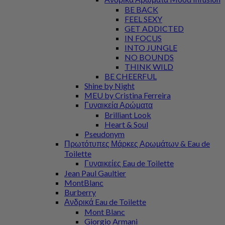
BE BACK
FEEL SEXY
GET ADDICTED
IN FOCUS
INTO JUNGLE
NO BOUNDS
THINK WILD
BE CHEERFUL
Shine by Night
MEU by Cristina Ferreira
Γυναικεία Αρώματα
Brilliant Look
Heart & Soul
Pseudonym
Πρωτότυπες Μάρκες Αρωμάτων & Eau de
Toilette
Γυναικείες Eau de Toilette
Jean Paul Gaultier
MontBlanc
Burberry
Ανδρικά Eau de Toilette
Mont Blanc
Giorgio Armani