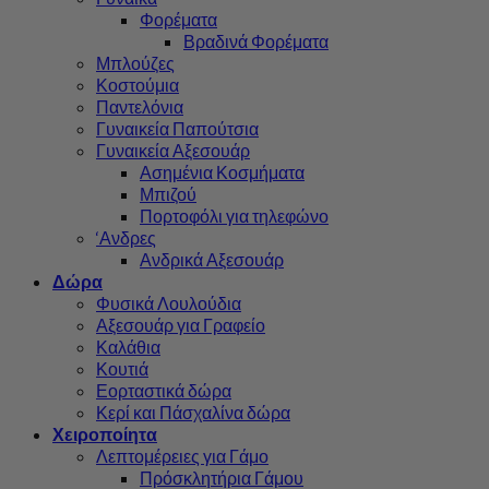
Φορέματα
Βραδινά Φορέματα
Μπλούζες
Κοστούμια
Παντελόνια
Γυναικεία Παπούτσια
Γυναικεία Αξεσουάρ
Ασημένια Κοσμήματα
Μπιζού
Πορτοφόλι για τηλεφώνο
‘Ανδρες
Ανδρικά Αξεσουάρ
Δώρα
Φυσικά Λουλούδια
Αξεσουάρ για Γραφείο
Καλάθια
Κουτιά
Εορταστικά δώρα
Κερί και Πάσχαλίνα δώρα
Χειροποίητα
Λεπτομέρειες για Γάμο
Πρόσκλητήρια Γάμου