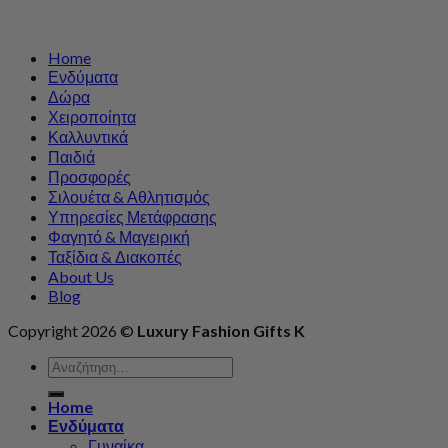
Home
Ενδύματα
Δώρα
Χειροποίητα
Καλλυντικά
Παιδιά
Προσφορές
Σιλουέτα & Αθλητισμός
Υπηρεσίες Μετάφρασης
Φαγητό & Μαγειρική
Ταξίδια & Διακοπές
About Us
Blog
Copyright 2026 ©
Luxury Fashion Gifts K
Αναζήτηση
για:
Home
Ενδύματα
Γυναίκα