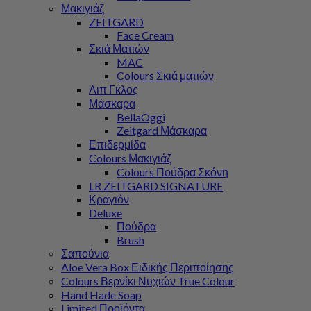
Μακιγιάζ
ZEITGARD
Face Cream
Σκιά Ματιών
MAC
Colours Σκιά ματιών
Λιπ Γκλος
Μάσκαρα
BellaOggi
Zeitgard Μάσκαρα
Επιδερμίδα
Colours Μακιγιάζ
Colours Πούδρα Σκόνη
LR ZEITGARD SIGNATURE
Κραγιόν
Deluxe
Πούδρα
Brush
Σαπούνια
Aloe Vera Box Ειδικής Περιποίησης
Colours Βερνίκι Νυχιών True Colour
Hand Hade Soap
Limited Προϊόντα