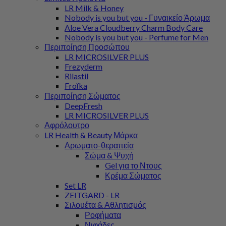
LR Milk & Honey
Nobody is you but you - Γυναικείο Άρωμα
Aloe Vera Cloudberry Charm Body Care
Nobody is you but you - Perfume for Men
Περιποίηση Προσώπου
LR MICROSILVER PLUS
Frezyderm
Rilastil
Froϊka
Περιποίηση Σώματος
DeepFresh
LR MICROSILVER PLUS
Αφρόλουτρο
LR Health & Beauty Μάρκα
Αρωματο-θεραπεία
Σώμα & Ψυχή
Gel για το Ντους
Κρέμα Σώματος
Set LR
ZEITGARD - LR
Σιλουέτα & Αθλητισμός
Ροφήματα
Νιφάδες