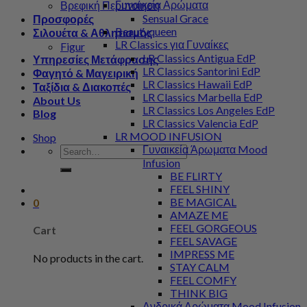
Γυναικεία Αρώματα
Βρεφική Περιποίηση
Sensual Grace
Προσφορές
Beautyqueen
Σιλουέτα & Αθλητισμός
LR Classics για Γυναίκες
Figur
LR Classics Antigua EdP
Υπηρεσίες Μετάφρασης
LR Classics Santorini EdP
Φαγητό & Μαγειρική
LR Classics Hawaii EdP
Ταξίδια & Διακοπές
LR Classics Marbella EdP
About Us
LR Classics Los Angeles EdP
Blog
LR Classics Valencia EdP
LR MOOD INFUSION
Shop
Γυναικεία Άρωματα Mood
Search
for:
Infusion
BE FLIRTY
FEEL SHINY
BE MAGICAL
0
AMAZE ME
FEEL GORGEOUS
Cart
FEEL SAVAGE
IMPRESS ME
No products in the cart.
STAY CALM
FEEL COMFY
THINK BIG
Ανδρικά Αρώματα Mood Infusion