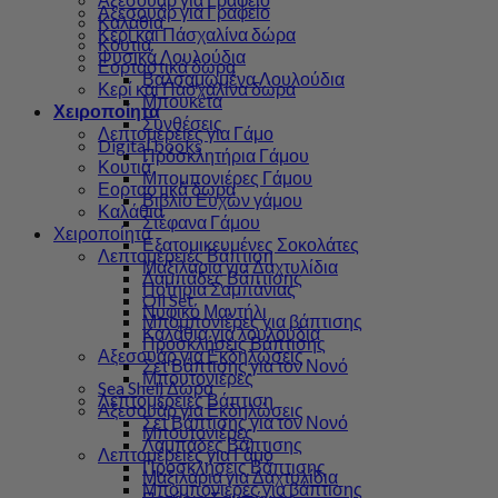
Αξεσουάρ για Γραφείο
Καλάθια
Κερί και Πάσχαλίνα δώρα
Κουτιά
Φυσικά Λουλούδια
Εορταστικά δώρα
Βαλσαμωμένα Λουλούδια
Κερί και Πάσχαλίνα δώρα
Μπουκέτα
Χειροποίητα
Συνθέσεις
Λεπτομέρειες για Γάμο
Digital books
Πρόσκλητήρια Γάμου
Κουτιά
Μπομπονιέρες Γάμου
Εορταστικά δώρα
Βιβλίο Ευχών γάμου
Καλάθια
Στέφανα Γάμου
Χειροποίητα
Εξατομικευμένες Σοκολάτες
Λεπτομέρειες Βάπτιση
Μαξιλάρια για Δαχτυλίδια
Λαμπάδες Βάπτισης
Ποτήρια Σαμπάνιας
Oil Set
Νυφικό Μαντήλι
Μπομπονιέρες για βάπτισης
Καλάθια για λουλούδια
Προσκλήσεις Βάπτισης
Αξεσουάρ για Εκδηλώσεις
Σετ Βάπτισης για τον Νονό
Μπουτονιέρες
Sea Shell Δώρα
Λεπτομέρειες Βάπτιση
Αξεσουάρ για Εκδηλώσεις
Σετ Βάπτισης για τον Νονό
Μπουτονιέρες
Λαμπάδες Βάπτισης
Λεπτομέρειες για Γάμο
Προσκλήσεις Βάπτισης
Μαξιλάρια για Δαχτυλίδια
Μπομπονιέρες για βάπτισης