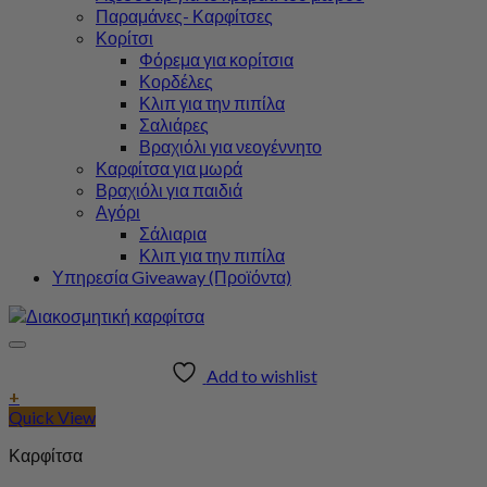
Παραμάνες- Καρφίτσες
Κορίτσι
Φόρεμα για κορίτσια
Κορδέλες
Κλιπ για την πιπίλα
Σαλιάρες
Βραχιόλι για νεογέννητο
Καρφίτσα για μωρά
Βραχιόλι για παιδιά
Αγόρι
Σάλιαρια
Κλιπ για την πιπίλα
Υπηρεσία Giveaway (Προϊόντα)
Add to wishlist
+
Quick View
Καρφίτσα