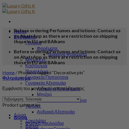
Before ordering Perfumes and lotions: Contact us
Home
on AhatsApp as there are restriction on shipping
Ενδύματα
those in EU and BAlkans
Γυναίκα
Φορέματα
Before ordering Perfumes and lotions: Contact us
Βραδινά Φορέματα
on AhatsApp as there are restriction on shipping
Μπλούζες
those in EU and BAlkans
Κοστούμια
Παντελόνια
Home
/
Products tagged “Decorative pin”
Γυναικεία Παπούτσια
Φιλτράρισμα
Γυναικεία Αξεσουάρ
Εμφάνιση του μοναδικού αποτελέσματος
Ασημένια Κοσμήματα
Μπιζού
Πορτοφόλι για τηλεφώνο
Product categories
‘Ανδρες
Ανδρικά Αξεσουάρ
Δώρα
Δώρα
Σοκολάτες
Φυσικά Λουλούδια
Βιβλία
Αξεσουάρ για Γραφείο