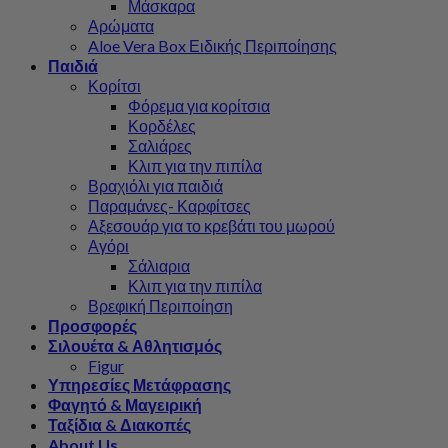
Μάσκαρα
Αρώματα
Aloe Vera Box Ειδικής Περιποίησης
Παιδιά
Κορίτσι
Φόρεμα για κορίτσια
Κορδέλες
Σαλιάρες
Κλιπ για την πιπίλα
Βραχιόλι για παιδιά
Παραμάνες- Καρφίτσες
Αξεσουάρ για το κρεβάτι του μωρού
Αγόρι
Σάλιαρια
Κλιπ για την πιπίλα
Βρεφική Περιποίηση
Προσφορές
Σιλουέτα & Αθλητισμός
Figur
Υπηρεσίες Μετάφρασης
Φαγητό & Μαγειρική
Ταξίδια & Διακοπές
About Us