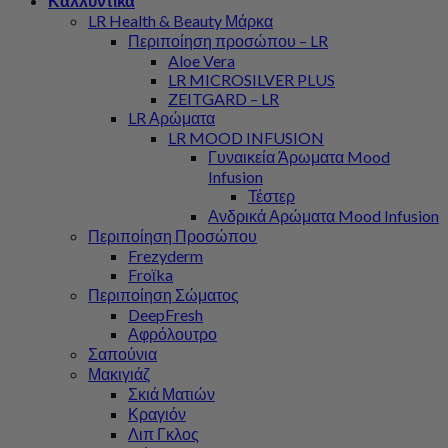
Καλλυντικά
LR Health & Beauty Μάρκα
Περιποίηση προσώπου – LR
Aloe Vera
LR MICROSILVER PLUS
ZEITGARD – LR
LR Αρώματα
LR MOOD INFUSION
Γυναικεία Άρωματα Mood
Infusion
Τέστερ
Ανδρικά Αρώματα Mood Infusion
Περιποίηση Προσώπου
Frezyderm
Froϊka
Περιποίηση Σώματος
DeepFresh
Αφρόλουτρο
Σαπούνια
Μακιγιάζ
Σκιά Ματιών
Κραγιόν
Λιπ Γκλος