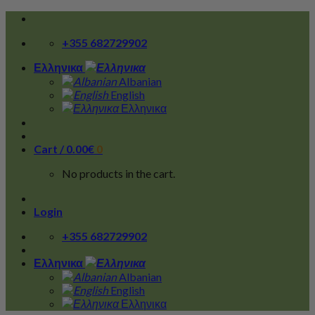
Skip
to
+355 682729902
content
Ελληνικα
Albanian
English
Ελληνικα
Cart /
0.00
€
0
No products in the cart.
Login
+355 682729902
Ελληνικα
Albanian
English
Ελληνικα