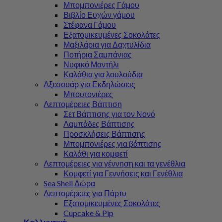
Μπομπονιέρες Γάμου
Βιβλίο Ευχών γάμου
Στέφανα Γάμου
Εξατομικευμένες Σοκολάτες
Μαξιλάρια για Δαχτυλίδια
Ποτήρια Σαμπάνιας
Νυφικό Μαντήλι
Καλάθια για λουλούδια
Αξεσουάρ για Εκδηλώσεις
Μπουτονιέρες
Λεπτομέρειες Βάπτιση
Σετ Βάπτισης για τον Νονό
Λαμπάδες Βάπτισης
Προσκλήσεις Βάπτισης
Μπομπονιέρες για βάπτισης
Καλάθι για κομφετί
Λεπτομέρειες για γέννηση και τα γενέθλια
Κομφετί για Γεννήσεις και Γενέθλια
Sea Shell Δώρα
Λεπτομέρειες για Πάρτυ
Εξατομικευμένες Σοκολάτες
Cupcake & Pip