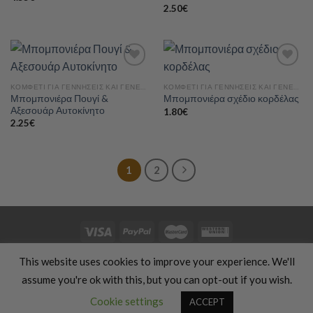
2.50
€
ΚΟΜΦΕΤΊ ΓΙΑ ΓΕΝΝΉΣΕΙΣ ΚΑΙ ΓΕΝΈΘΛΙΑ
ΚΟΜΦΕΤΊ ΓΙΑ ΓΕΝΝΉΣΕΙΣ ΚΑΙ ΓΕΝΈΘΛΙΑ
Μπομπονιέρα Πουγί &
Μπομπονιέρα σχέδιο κορδέλας
Add to
Add to
Αξεσουάρ Αυτοκίνητο
wishlist
wishlist
1.80
€
2.25
€
1
2
HOME
ΕΝΔΎΜΑΤΑ
ΔΏΡΑ
ΧΕΙΡΟΠΟΊΗΤΑ
ΚΑΛΛΥΝΤΙΚΆ
This website uses cookies to improve your experience. We'll
ΠΑΙΔΙΆ
ΠΡΟΣΦΟΡΈΣ
ΣΙΛΟΥΈΤΑ & ΑΘΛΗΤΙΣΜΌΣ
ΥΠΗΡΕΣΊΕΣ ΜΕΤΆΦΡΑΣΗΣ
ΦΑΓΗΤΌ & ΜΑΓΕΙΡΙΚΉ
assume you're ok with this, but you can opt-out if you wish.
ΤΑΞΊΔΙΑ & ΔΙΑΚΟΠΈΣ
ABOUT US
BLOG
Cookie settings
ACCEPT
Copyright 2026 ©
Luxury Fashion Gifts K