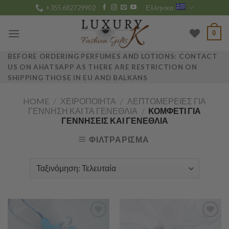
Skip
+355 682729902
Ελληνικα
to
content
0
BEFORE ORDERING PERFUMES AND LOTIONS: CONTACT
US ON AHATSAPP AS THERE ARE RESTRICTION ON
SHIPPING THOSE IN EU AND BALKANS
HOME
/
ΧΕΙΡΟΠΟΊΗΤΑ
/
ΛΕΠΤΟΜΈΡΕΙΕΣ ΓΙΑ
ΓΈΝΝΗΣΗ ΚΑΙ ΤΑ ΓΕΝΈΘΛΙΑ
/
ΚΟΜΦΕΤΊ ΓΙΑ
ΓΕΝΝΉΣΕΙΣ ΚΑΙ ΓΕΝΈΘΛΙΑ
ΦΙΛΤΡΆΡΙΣΜΑ