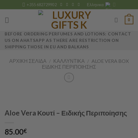
Skip
+355 682729902
Ελληνικα
to
content
0
BEFORE ORDERING PERFUMES AND LOTIONS: CONTACT
US ON AHATSAPP AS THERE ARE RESTRICTION ON
SHIPPING THOSE IN EU AND BALKANS
ΑΡΧΙΚΉ ΣΕΛΊΔΑ
/
ΚΑΛΛΥΝΤΙΚΆ
/
ALOE VERA BOX
ΕΙΔΙΚΉΣ ΠΕΡΙΠΟΊΗΣΗΣ
Aloe Vera Κουτί – Ειδικής Περιποίησης
85.00
€