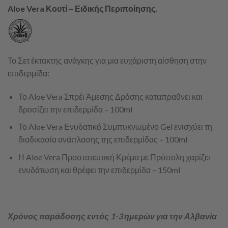
Aloe Vera Κουτί – Ειδικής Περιποίησης.
Το Σετ έκτακτης ανάγκης για μια ευχάριστη αίσθηση στην
επιδερμίδα:
Το Aloe Vera Σπρέι Άμεσης Δράσης καταπραΰνει και
δροσίζει την επιδερμίδα – 100ml
Το Aloe Vera Ενυδατικό Συμπυκνωμένο Gel ενισχύει τη
διαδικασία ανάπλασης της επιδερμίδας – 100ml
Η Aloe Vera Προστατευτική Κρέμα με Πρόπολη χαρίζει
ενυδάτωση και θρέφει την επιδερμίδα – 150ml
Χρόνος παράδοσης εντός 1-3 ημερών για την Αλβανία