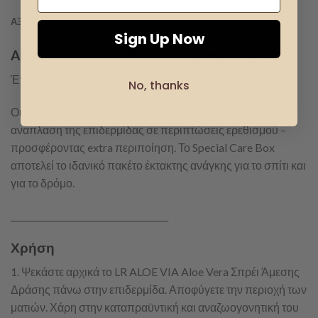
ΑΞΙΟΛΟΓΉΣΕΙΣ (0)
Sign Up Now
Aloe Vera Κουτί – Ειδικής Περιποίησης.
Ένα κουτί “Πρώτων Βοηθειών” για όλες τις περιπτώσεις:
No, thanks
Οι τρεις Ειδικοί της Aloe Vera υποστηρίζουν τη φυσική
ανάπλαση της επιδερμίδας σε περιπτώσεις ερεθισμού –
προσφέροντας extra περιποίηση. Το Special Care Box
αποτελεί το ιδανικό πακέτο έκτακτης ανάγκης για το σπίτι και
για το δρόμο.
_____________________________________
Χρήση
1. Ψεκάστε αρχικά το LR ALOE VIA Aloe Vera Σπρέι Άμεσης
Δράσης πάνω στην επιδερμίδα. Αποφύγετε την περιοχή των
ματιών. Χάρη στην καταπραϋντική και αναζωογονητική του