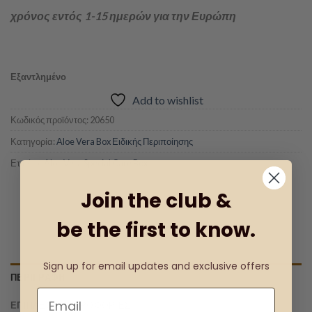
χρόνος εντός 1-15 ημερών για την Ευρώπη
Εξαντλημένο
Add to wishlist
Κωδικός προϊόντος:
20650
Κατηγορία:
Aloe Vera Box Ειδικής Περιποίησης
Ετικέτα:
Aloe Vera Special Care Box
Join the club &
be the first to know.
Sign up for email updates and exclusive offers
ΠΕΡΙΓΡΑΦΉ
ΕΠΙΠΛΈΟΝ ΠΛΗΡΟΦΟΡΊΕΣ