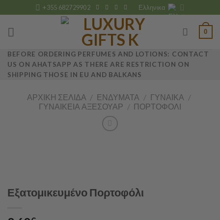
Skip
+355 682729902
Ελληνικα
to
content
0
BEFORE ORDERING PERFUMES AND LOTIONS: CONTACT
US ON AHATSAPP AS THERE ARE RESTRICTION ON
SHIPPING THOSE IN EU AND BALKANS
ΑΡΧΙΚΉ ΣΕΛΊΔΑ
/
ΕΝΔΎΜΑΤΑ
/
ΓΥΝΑΊΚΑ
/
ΓΥΝΑΙΚΕΊΑ ΑΞΕΣΟΥΆΡ
/
ΠΟΡΤΟΦΌΛΙ
Εξατομικευμένο Πορτοφόλι