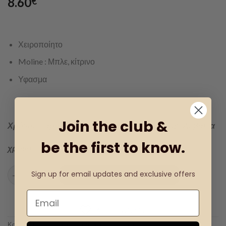
8.60
€
Χειροποίητο
Moline : Μπλε, κίτρινο
Υφασμα
Join the club &
Χρόνος παράδοσης εντός 1-3 ημερών για την Αλβανία
be the first to know.
χρόνος εντός 1-15 ημερών για την Ευρώπη
Εξατομικευμένο Πορτοφόλι ποσότητα
Sign up for email updates and exclusive offers
ΠΡΟΣΘΉΚΗ ΣΤΟ ΚΑΛΆΘΙ
Add to wishlist
Κατηγορία:
Πορτοφόλι
,
Πορτοφόλι
,
Πορτοφόλι