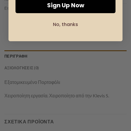
Sign Up Now
Ετικέτα:
Personalized wallet
,
Personalized wallet
,
Personalized wallet
No, thanks
ΠΕΡΙΓΡΑΦΉ
ΑΞΙΟΛΟΓΉΣΕΙΣ (0)
Εξατομικευμένο Πορτοφόλι
Χειροποίητη εργασία. Χειροποίητο από την Klevis S.
ΣΧΕΤΙΚΆ ΠΡΟΪΌΝΤΑ