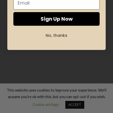
HOME
ΕΝΔΎΜΑΤΑ
ΔΏΡΑ
ΧΕΙΡΟΠΟΊΗΤΑ
ΚΑΛΛΥΝΤΙΚΆ
ΠΑΙΔΙΆ
ΠΡΟΣΦΟΡΈΣ
ΣΙΛΟΥΈΤΑ & ΑΘΛΗΤΙΣΜΌΣ
ΥΠΗΡΕΣΊΕΣ ΜΕΤΆΦΡΑΣΗΣ
ΦΑΓΗΤΌ & ΜΑΓΕΙΡΙΚΉ
ΤΑΞΊΔΙΑ & ΔΙΑΚΟΠΈΣ
ABOUT US
BLOG
Sign Up Now
Copyright 2026 ©
Luxury Fashion Gifts K
No, thanks
This website uses cookies to improve your experience. We'll
assume you're ok with this, but you can opt-out if you wish.
Contact us
Cookie settings
ACCEPT
OPEN