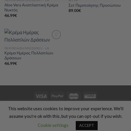
ΠΕΡΙΠΟΊΗΣΗ ΠΡΟΣΏΠΟΥ - LR
SET LR
Aloe Vera Αναπλαστική Κρέμα
Σετ Περιποίησης Προσώπου
Add to
Add to
Νυκτός
wishlist
wishlist
89.00
€
46.99
€
ΠΕΡΙΠΟΊΗΣΗ ΠΡΟΣΏΠΟΥ - LR
Κρέμα Ημέρας Πολλαπλών
Add to
Δράσεων
wishlist
46.99
€
HOME
ΕΝΔΎΜΑΤΑ
ΔΏΡΑ
ΧΕΙΡΟΠΟΊΗΤΑ
ΚΑΛΛΥΝΤΙΚΆ
This website uses cookies to improve your experience. We'll
ΠΑΙΔΙΆ
ΠΡΟΣΦΟΡΈΣ
ΣΙΛΟΥΈΤΑ & ΑΘΛΗΤΙΣΜΌΣ
ΥΠΗΡΕΣΊΕΣ ΜΕΤΆΦΡΑΣΗΣ
ΦΑΓΗΤΌ & ΜΑΓΕΙΡΙΚΉ
assume you're ok with this, but you can opt-out if you wish.
ΤΑΞΊΔΙΑ & ΔΙΑΚΟΠΈΣ
ABOUT US
BLOG
Cookie settings
ACCEPT
Copyright 2026 ©
Luxury Fashion Gifts K