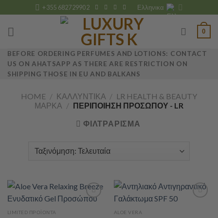
Skip
+355 682729902
Ελληνικα
to
content
0
BEFORE ORDERING PERFUMES AND LOTIONS: CONTACT
US ON AHATSAPP AS THERE ARE RESTRICTION ON
SHIPPING THOSE IN EU AND BALKANS
HOME
/
ΚΑΛΛΥΝΤΙΚΆ
/
LR HEALTH & BEAUTY
ΜΆΡΚΑ
/
ΠΕΡΙΠΟΊΗΣΗ ΠΡΟΣΏΠΟΥ - LR
ΦΙΛΤΡΆΡΙΣΜΑ
LIMITED ΠΡΟΪΌΝΤΑ
ALOE VERA