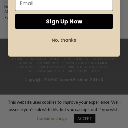
NO BOUNDS
NO BOUNDS – ΑΝΔΡΙΚΟ
Add to
ΑΡΩΜΑ
wishlist
77.00
€
Sign Up Now
No, thanks
HOME
ΕΝΔΎΜΑΤΑ
ΔΏΡΑ
ΧΕΙΡΟΠΟΊΗΤΑ
ΚΑΛΛΥΝΤΙΚΆ
ΠΑΙΔΙΆ
ΠΡΟΣΦΟΡΈΣ
ΣΙΛΟΥΈΤΑ & ΑΘΛΗΤΙΣΜΌΣ
ΥΠΗΡΕΣΊΕΣ ΜΕΤΆΦΡΑΣΗΣ
ΦΑΓΗΤΌ & ΜΑΓΕΙΡΙΚΉ
ΤΑΞΊΔΙΑ & ΔΙΑΚΟΠΈΣ
ABOUT US
BLOG
Copyright 2026 ©
Luxury Fashion Gifts K
This website uses cookies to improve your experience. We'll
assume you're ok with this, but you can opt-out if you wish.
Contact us
Cookie settings
ACCEPT
OPEN