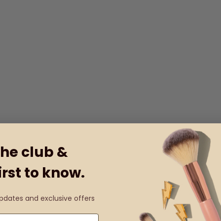
the club &
irst to know.
updates and exclusive offers