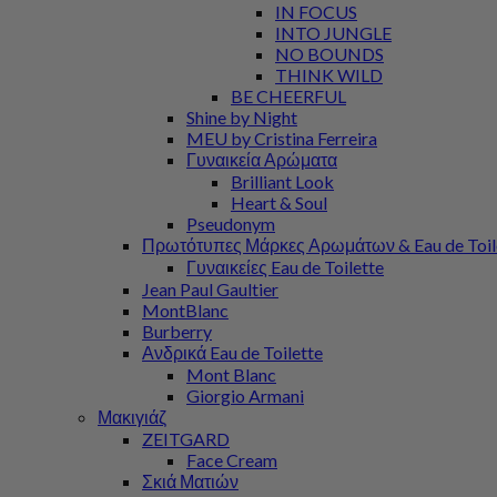
IN FOCUS
INTO JUNGLE
NO BOUNDS
THINK WILD
BE CHEERFUL
Shine by Night
MEU by Cristina Ferreira
Γυναικεία Αρώματα
Brilliant Look
Heart & Soul
Pseudonym
Πρωτότυπες Μάρκες Αρωμάτων & Eau de Toil
Γυναικείες Eau de Toilette
Jean Paul Gaultier
MontBlanc
Burberry
Ανδρικά Eau de Toilette
Mont Blanc
Giorgio Armani
Μακιγιάζ
ZEITGARD
Face Cream
Σκιά Ματιών