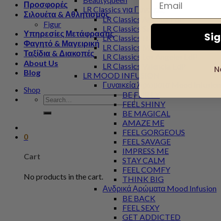
Προσφορές
LR Classics για Γυναίκες
Σιλουέτα & Αθλητισμός
LR Classics Antigua EdP
Figur
LR Classics Santorini EdP
Υπηρεσίες Μετάφρασης
Si
LR Classics Hawaii EdP
Φαγητό & Μαγειρική
LR Classics Marbella EdP
Ταξίδια & Διακοπές
LR Classics Los Angeles EdP
About Us
LR Classics Valencia EdP
N
Blog
LR MOOD INFUSION
Γυναικεία Άρωματα Mood Infusion
Shop
BE FLIRTY
Search
FEEL SHINY
for:
BE MAGICAL
AMAZE ME
FEEL GORGEOUS
0
FEEL SAVAGE
IMPRESS ME
Cart
STAY CALM
FEEL COMFY
No products in the cart.
THINK BIG
Ανδρικά Αρώματα Mood Infusion
BE BACK
FEEL SEXY
GET ADDICTED