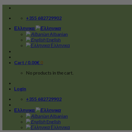
Skip
to
+355 682729902
content
Ελληνικα
Albanian
English
Ελληνικα
Cart /
0.00
€
0
No products in the cart.
Login
+355 682729902
Ελληνικα
Albanian
English
Ελληνικα