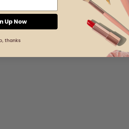
gn Up Now
o, thanks