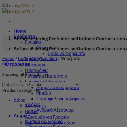
Home
Ενδύματα
Before ordering Perfumes and lotions: Contact us on 
Γυναίκα
Φορέματα
Before ordering Perfumes and lotions: Contact us on 
Βραδινά Φορέματα
Home
/
Ενδύματα
/
Γυναίκα
/
Φορέματα
Μπλούζες
Φιλτράρισμα
Κοστούμια
Παντελόνια
Showing all 2 results
Γυναικεία Παπούτσια
Γυναικεία Αξεσουάρ
Ασημένια Κοσμήματα
Product categories
Μπιζού
Πορτοφόλι για τηλεφώνο
Δώρα
‘Ανδρες
Σοκολάτες
Ανδρικά Αξεσουάρ
Βιβλία
Δώρα
Αξεσουάρ για Γραφείο
Φυσικά Λουλούδια
Κερί και Πάσχαλίνα δώρα
Αξεσουάρ για Γραφείο