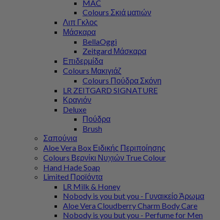
MAC
Colours Σκιά ματιών
Λιπ Γκλος
Μάσκαρα
BellaOggi
Zeitgard Μάσκαρα
Επιδερμίδα
Colours Μακιγιάζ
Colours Πούδρα Σκόνη
LR ZEITGARD SIGNATURE
Κραγιόν
Deluxe
Πούδρα
Brush
Σαπούνια
Aloe Vera Box Ειδικής Περιποίησης
Colours Βερνίκι Νυχιών True Colour
Hand Hade Soap
Limited Προϊόντα
LR Milk & Honey
Nobody is you but you - Γυναικείο Άρωμα
Aloe Vera Cloudberry Charm Body Care
Nobody is you but you - Perfume for Men