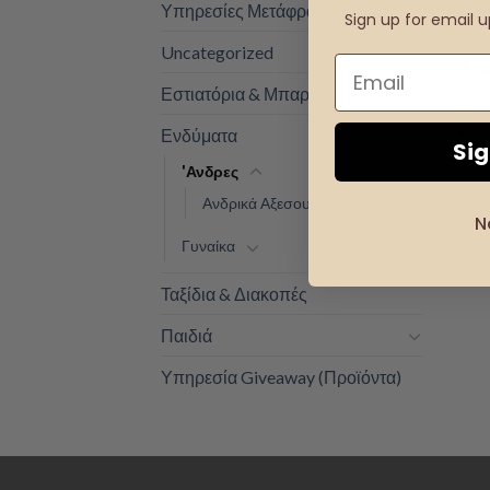
Υπηρεσίες Μετάφρασης
Sign up for email 
Uncategorized
+
Εστιατόρια & Μπαρ
ΑΝΔΡ
Καρφ
Ενδύματα
9.00
Si
'Ανδρες
Ανδρικά Αξεσουάρ
N
Γυναίκα
Ταξίδια & Διακοπές
Παιδιά
Υπηρεσία Giveaway (Προϊόντα)