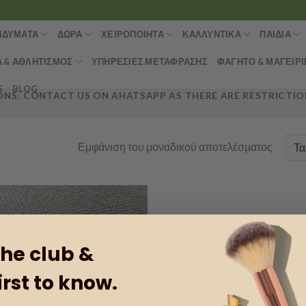
ΝΔΎΜΑΤΑ
ΔΏΡΑ
ΧΕΙΡΟΠΟΊΗΤΑ
ΚΑΛΛΥΝΤΙΚΆ
ΠΑΙΔΙΆ
Α & ΑΘΛΗΤΙΣΜΌΣ
ΥΠΗΡΕΣΊΕΣ ΜΕΤΆΦΡΑΣΗΣ
ΦΑΓΗΤΌ & ΜΑΓΕΙΡΙ
S
BLOG
NS: CONTACT US ON AHATSAPP AS THERE ARE RESTRICTION
Εμφάνιση του μοναδικού αποτελέσματος
the club &
Add to
wishlist
irst to know.