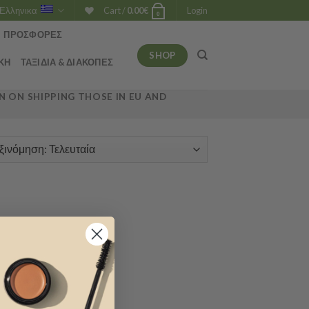
Ελληνικα
Cart /
0.00
€
Login
0
ΠΡΟΣΦΟΡΈΣ
SHOP
ΚΉ
ΤΑΞΊΔΙΑ & ΔΙΑΚΟΠΈΣ
 ON SHIPPING THOSE IN EU AND