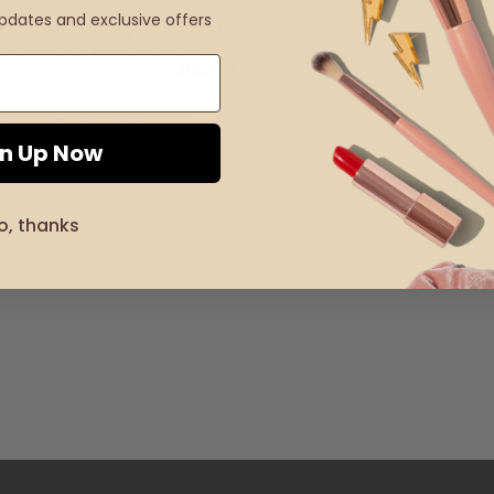
updates and exclusive offers
ΙΚΆ ΑΞΕΣΟΥΆΡ
ίτσα με λουλούδια & πέτρες
€
gn Up Now
o, thanks