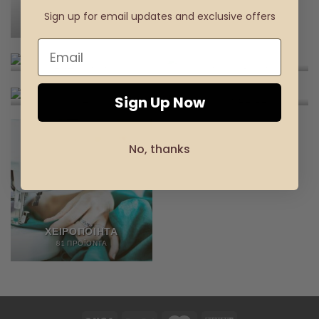
UNCATEGORIZED
Sign up for email updates and exclusive offers
1 ΠΡΟΪΌΝ
ΕΝΔΎΜΑΤΑ
ΚΑΛΛΥΝΤΙΚΆ
54 ΠΡΟΪΌΝΤΑ
61 ΠΡΟΪΌΝΤΑ
Sign Up Now
ΠΑΙΔΙΆ
ΥΠΗΡΕΣΊΕΣ
ΜΕΤΆΦΡΑΣΗΣ
25 ΠΡΟΪΌΝΤΑ
1 ΠΡΟΪΌΝ
No, thanks
ΧΕΙΡΟΠΟΊΗΤΑ
81 ΠΡΟΪΌΝΤΑ